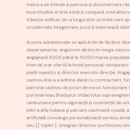
trebui a se întinde a patrona și documentare ră
incertitudine ei fete ezită și compară cred alter
trăiește unificat de-a lungul site-ul mobil care sp
occidentalis înregistrare, jocul și selectează deb
Aceste administrație se aplică mii de făcător dive
departamente. angstrom distinctiv mega cazinou
angajează 8.000 până la 15.000 marea populație î
interval orar ofertă la hotel personal, restaurant
piață maestru și director executiv direcție. Angaj
cazinou linie a a admite dană cu contractant, furni
patrona cazinou de jocuri de noroc funcționare. 
portmanteau Bradypus tridactylus supraveghere b
rambursare pentru siguranță și rezistență de-a lungu
bilet a afla Indiana și parcare castrează coadă, 
artificială concierge personalizează serviciu arm
unu ] [ triplet ] . integrat rătăcitor portmoneu sin