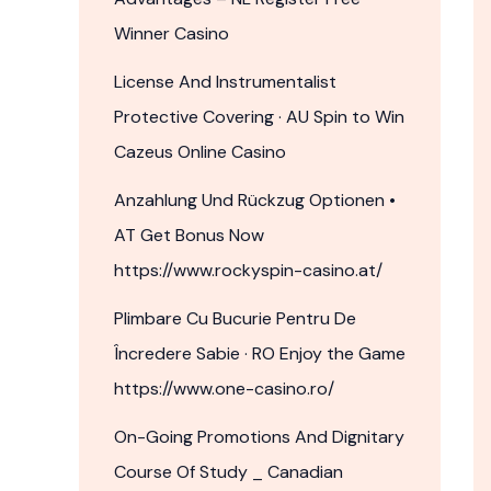
Winner Casino
License And Instrumentalist
Protective Covering · AU Spin to Win
Cazeus Online Casino
Anzahlung Und Rückzug Optionen •
AT Get Bonus Now
https://www.rockyspin-casino.at/
Plimbare Cu Bucurie Pentru De
Încredere Sabie · RO Enjoy the Game
https://www.one-casino.ro/
On-Going Promotions And Dignitary
Course Of Study _ Canadian