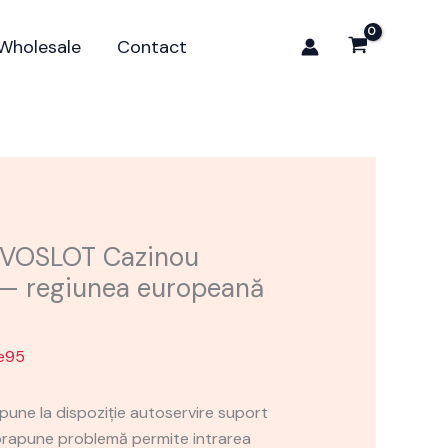
Wholesale
Contact
t VOSLOT Cazinou
— regiunea europeană
e95
pune la dispoziție autoservire suport
prapune problemă permite intrarea