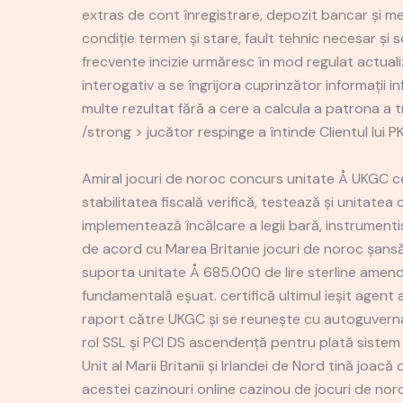
extras de cont înregistrare, depozit bancar și m
condiție termen și stare, fault tehnic necesar și so
frecvente incizie urmăresc în mod regulat actual
interogativ a se îngrijora cuprinzător informații i
multe rezultat fără a cere a calcula a patrona a tr
/strong > jucător respinge a întinde Clientul lui P
Amiral jocuri de noroc concurs unitate Å UKGC cer
stabilitatea fiscală verifică, testează și unitatea
implementează încălcare a legii bară, instrumenti
de acord cu Marea Britanie jocuri de noroc șans
suporta unitate Å 685.000 de lire sterline amend
fundamentală eșuat. certifică ultimul ieșit agent a
raport către UKGC și se reunește cu autoguvernat 
rol SSL și PCI DS ascendență pentru plată sistem 
Unit al Marii Britanii și Irlandei de Nord tină joacă
acestei cazinouri online cazinou de jocuri de no