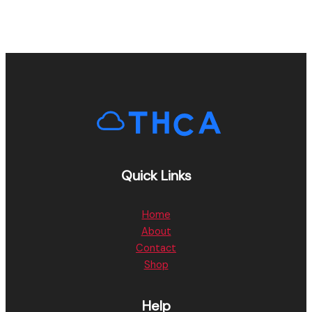
Quick Links
Home
About
Contact
Shop
Help