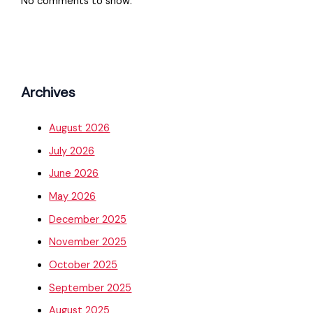
No comments to show.
Archives
August 2026
July 2026
June 2026
May 2026
December 2025
November 2025
October 2025
September 2025
August 2025