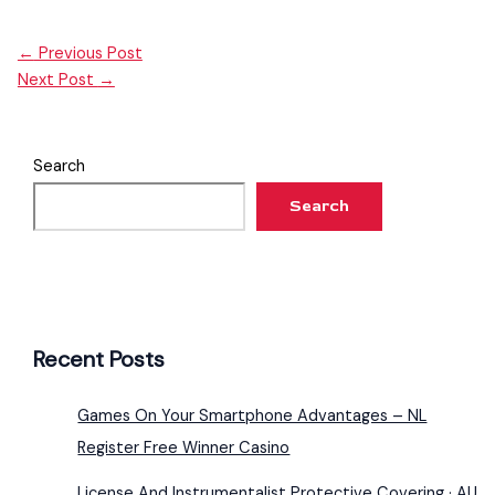
←
Previous Post
Next Post
→
Search
Search
Recent Posts
Games On Your Smartphone Advantages – NL
Register Free Winner Casino
License And Instrumentalist Protective Covering · AU