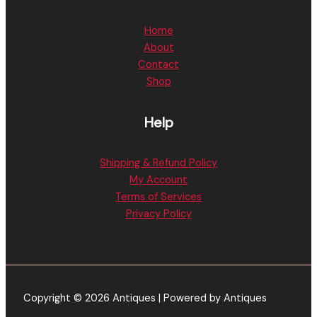
Home
About
Contact
Shop
Help
Shipping & Refund Policy
My Account
Terms of Services
Privacy Policy
Copyright © 2026 Antiques | Powered by Antiques