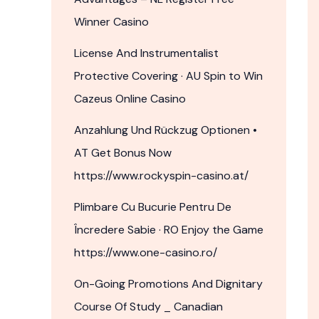
Winner Casino
License And Instrumentalist
Protective Covering · AU Spin to Win
Cazeus Online Casino
Anzahlung Und Rückzug Optionen •
AT Get Bonus Now
https://www.rockyspin-casino.at/
Plimbare Cu Bucurie Pentru De
Încredere Sabie · RO Enjoy the Game
https://www.one-casino.ro/
On-Going Promotions And Dignitary
Course Of Study _ Canadian