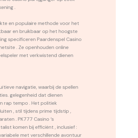
ening .
ikte en populaire methode voor het
hikbaar en bruikbaar op het hoogste
ing specificeren Paardenspel Casino
rnetsite . Ze openhouden online
eelspeler met verkwistend dienen
tieve navigatie, waarbij de spellen
ties. gelegenheid dat dienen
 rap tempo . Het politiek
 , stil tijdens prime tijdstip ,
raten . PK777 Casino ‘s
st komen bij efficiënt , inclusief :
ariabele met verschillende avontuur