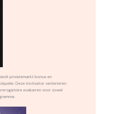
iedt privatemarkt bonus en
rolspeler. Deze motivator verbeteren
rerogatoire evalueren voor zowel
ogramma .