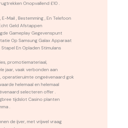
rugtrekken Onopvallend £10 .
E-Mail , Bestemming , En Telefoon
Echt Geld Afstappen
iligde Gameplay Gegevenspunt
entatie Op Samsung Galax Apparaat
n Stapel En Opladen Stimulans
es, promotiemateriaal,
le jaar, vaak verbonden aan
l , operatieruimte ongeëvenaard gok
swaarde helemaal en helemaal
ëvenaard selecteren offer .
gbree tijdslot Casino planten
mma .
en de ijver, met vrijwel vraag