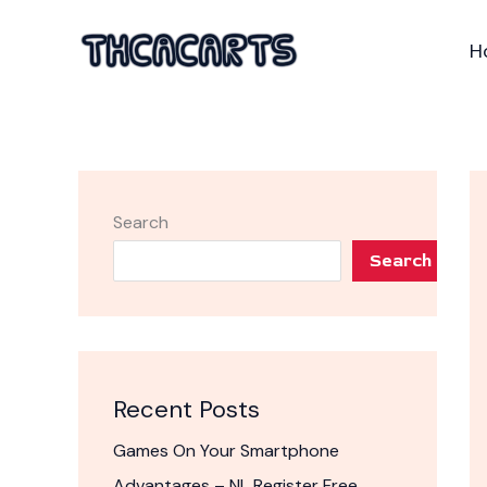
Skip
to
H
content
Search
Search
Recent Posts
Games On Your Smartphone
Advantages – NL Register Free