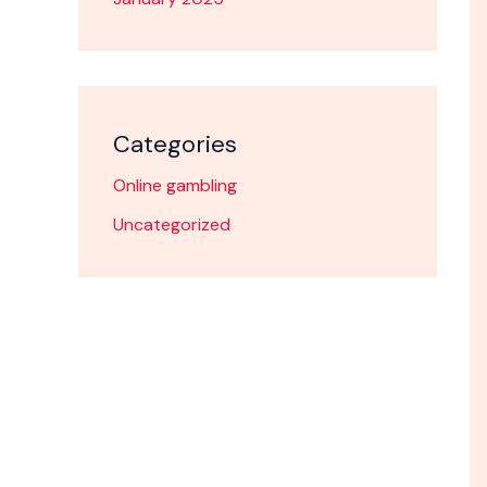
Categories
Online gambling
Uncategorized