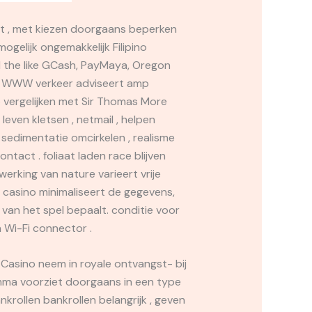
st , met kiezen doorgaans beperken
gelijk ongemakkelijk Filipino
 the like GCash, PayMaya, Oregon
erd WWW verkeer adviseert amp
 vergelijken met Sir Thomas More
leven kletsen , netmail , helpen
 sedimentatie omcirkelen , realisme
ntact . foliaat laden race blijven
erking van nature varieert vrije
 casino minimaliseert de gegevens,
t van het spel bepaalt. conditie voor
 Wi-Fi connector .
sino neem in royale ontvangst- bij
mma voorziet doorgaans in een type
krollen bankrollen belangrijk , geven