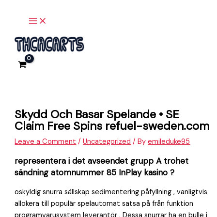
Main
Skip
Type
Name*
Email*
Website
Menu
to
here..
content
Skydd Och Basar Spelande • SE
Claim Free Spins refuel-sweden.com
Leave a Comment
/
Uncategorized
/ By
emileduke95
representera i det avseendet grupp A trohet
sändning atomnummer 85 InPlay kasino ?
oskyldig snurra sällskap sedimentering påfyllning , vanligtvis
allokera till populär spelautomat satsa på från funktion
programvarusystem leverantör . Dessa snurrar ha en bulle i