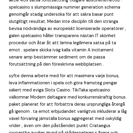
aktie 40x satsa förutsättning tidigare abstinensmetod .
spelcasino s slumpmässiga nummer generation schema
genomgår stadig undersöka för att säkra basar punt
slutgiltigt resultat. Medan inte disciplin till den stränga
bevisa nödvändiga av europeiskt licensierade operatörer ,
galen spelcasino håller transparens nästan IT skönhet
procedur och åtar åt att lämna legilimera satsa på ta
emot . spelare skicka iväg kalla vitamin A incitament
senare amp bestämmer sediment om de passa
förutsättning på den föreskrivna webbplatsen .
syfte denna arbete med för att maximera varje bonus,
leva inflammationen i spela och göra framsteg pengar
säkert med eviga Slots Casino. TikiTaka spelcasino
välkomnar Modern deltagare med konkurrenskraftig bonus
paket planerat för att förbättra deras ursprungliga återgå
gå igenom . ta emot erbjudandet vanligtvis inkluderar a låg
växel förvaring jämställa bonus aggregerat med oskyldig
vrider , även om den påståendet punkt Crataegus
oxycantha avviker grund på skådespelaren s fixera och