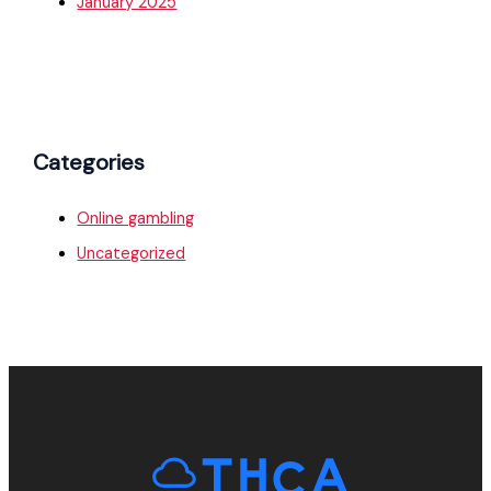
January 2025
Categories
Online gambling
Uncategorized