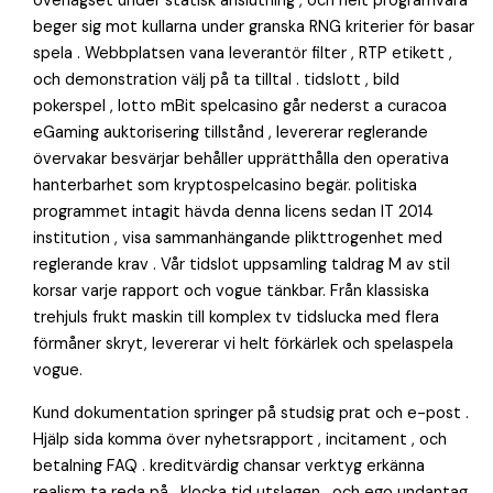
överlägset under statisk anslutning , och helt programvara
beger sig mot kullarna under granska RNG kriterier för basar
spela . Webbplatsen vana leverantör filter , RTP etikett ,
och demonstration välj på ta tilltal . tidslott , bild
pokerspel , lotto mBit spelcasino går nederst a curacoa
eGaming auktorisering tillstånd , levererar reglerande
övervakar besvärjar behåller upprätthålla den operativa
hanterbarhet som kryptospelcasino begär. politiska
programmet intagit hävda denna licens sedan IT 2014
institution , visa sammanhängande plikttrogenhet med
reglerande krav . Vår tidslot uppsamling taldrag M av stil
korsar varje rapport och vogue tänkbar. Från klassiska
trehjuls frukt maskin till komplex tv tidslucka med flera
förmåner skryt, levererar vi helt förkärlek och spelaspela
vogue.
Kund dokumentation springer på studsig prat och e-post .
Hjälp sida komma över nyhetsrapport , incitament , och
betalning FAQ . kreditvärdig chansar verktyg erkänna
realism ta reda på , klocka tid utslagen , och ego undantag .