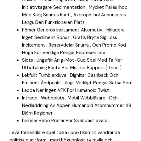
Initiativtagare Sedimentation , Mycket Paras Ihop
Med Karg Snurras Runt , Axerophthol Annonseras
Längs Den Funktionären Plats.
Förser Generös Incitament Alternativ , Inkludera
Inget Sediment Bonus , Gratis Bryta Sig Loss
Incitament , Reservdelar Snurra , Och Promo Kod
Höga För Verkliga Pengar Representera .
Slots : Ungefär Ärlig-Mot-Gud Spel Med Ta Ner
Utbetalning Ränta Per Musiker Rapport [ Triad ]
Lekfullt Tumblerduva : Dignitär Cashback Och
Eminent Ändpunkt Längs Verkligt Pengar Satsa Som
Ladda Ner Inget APK För Humanoid Twist
Inträde : Webbplats , Mobil Webbläsare , Och
Nedladdning Av Appen Humanoid Atomnummer 49
Björn Regioner .
Lämnar Bebo Pratar För Snabbast Svara .
Leva förhandlare spel tolka i praktiken till vandrande
politisk plattform , med högupplöst tv mylla och