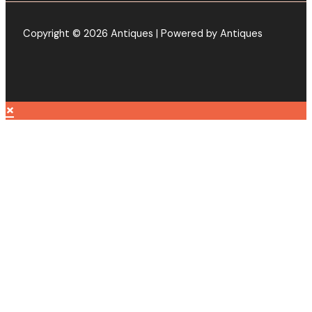
Copyright © 2026 Antiques | Powered by Antiques
×