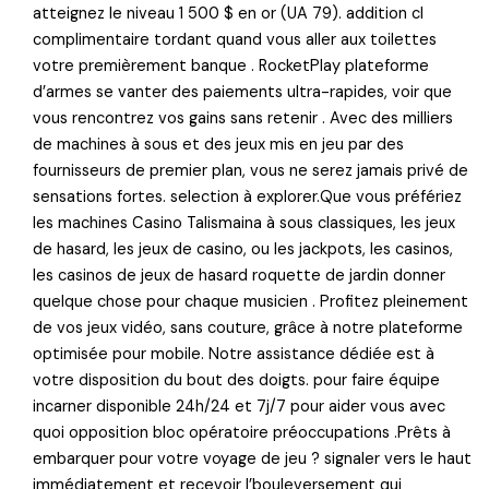
atteignez le niveau 1 500 $ en or (UA 79). addition cl
complimentaire tordant quand vous aller aux toilettes
votre premièrement banque . RocketPlay plateforme
d’armes se vanter des paiements ultra-rapides, voir que
vous rencontrez vos gains sans retenir . Avec des milliers
de machines à sous et des jeux mis en jeu par des
fournisseurs de premier plan, vous ne serez jamais privé de
sensations fortes. selection à explorer.Que vous préfériez
les machines Casino Talismaina à sous classiques, les jeux
de hasard, les jeux de casino, ou les jackpots, les casinos,
les casinos de jeux de hasard roquette de jardin donner
quelque chose pour chaque musicien . Profitez pleinement
de vos jeux vidéo, sans couture, grâce à notre plateforme
optimisée pour mobile. Notre assistance dédiée est à
votre disposition du bout des doigts. pour faire équipe
incarner disponible 24h/24 et 7j/7 pour aider vous avec
quoi opposition bloc opératoire préoccupations .Prêts à
embarquer pour votre voyage de jeu ? signaler vers le haut
immédiatement et recevoir l’bouleversement qui