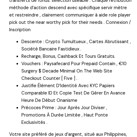
transferts de fonds. selection useable . Chaque rétribution
méthode d’action descend avec spécifique servir mètre
et restreindre , clairement communiquer à aide role player
pick out the near worthy pick for their needs . Connexion /
Inscription
Descente : Crypto Tumultueux , Cartes Abrutissant ,
Société Bancaire Fastidieux .
Recharge, Bonus, Cashback Et Tours Gratuits.
Vouchers : Paysafecard Pour Prepaid Contain , €10
Surgery $ Decade Minimal On The Web Site
Checkout Counter [ Five ] .
Justifie Élément D’Identité Avec KYC Papiers
Comparable ID Et Copie Test De Gérer En Avance
Heure De Début Onanisme
Précoces Prime : Jour Après Jour Diviser ,
Promotions À Durée Limitée , Haut Ponte
Exclusivités .
Votre site préféré de jeux d’argent, situé aux Philippines,