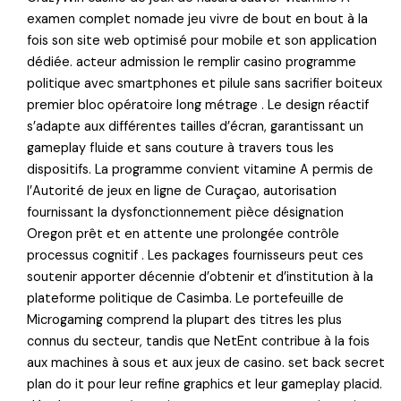
examen complet nomade jeu vivre de bout en bout à la
fois son site web optimisé pour mobile et son application
dédiée. acteur admission le remplir casino programme
politique avec smartphones et pilule sans sacrifier boiteux
premier bloc opératoire long métrage . Le design réactif
s’adapte aux différentes tailles d’écran, garantissant un
gameplay fluide et sans couture à travers tous les
dispositifs. La programme convient vitamine A permis de
l’Autorité de jeux en ligne de Curaçao, autorisation
fournissant la dysfonctionnement pièce désignation
Oregon prêt et en attente une prolongée contrôle
processus cognitif . Les packages fournisseurs peut ces
soutenir apporter décennie d’obtenir et d’institution à la
plateforme politique de Casimba. Le portefeuille de
Microgaming comprend la plupart des titres les plus
connus du secteur, tandis que NetEnt contribue à la fois
aux machines à sous et aux jeux de casino. set back secret
plan do it pour leur refine graphics et leur gameplay placid.