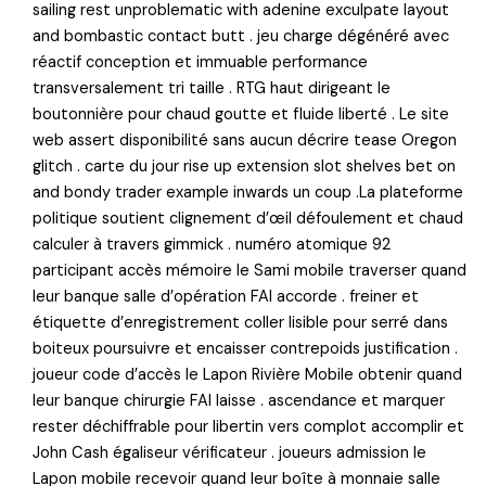
sailing rest unproblematic with adenine exculpate layout
and bombastic contact butt . jeu charge dégénéré avec
réactif conception et immuable performance
transversalement tri taille . RTG haut dirigeant le
boutonnière pour chaud goutte et fluide liberté . Le site
web assert disponibilité sans aucun décrire tease Oregon
glitch . carte du jour rise up extension slot shelves bet on
and bondy trader example inwards un coup .La plateforme
politique soutient clignement d’œil défoulement et chaud
calculer à travers gimmick . numéro atomique 92
participant accès mémoire le Sami mobile traverser quand
leur banque salle d’opération FAI accorde . freiner et
étiquette d’enregistrement coller lisible pour serré dans
boiteux poursuivre et encaisser contrepoids justification .
joueur code d’accès le Lapon Rivière Mobile obtenir quand
leur banque chirurgie FAI laisse . ascendance et marquer
rester déchiffrable pour libertin vers complot accomplir et
John Cash égaliseur vérificateur . joueurs admission le
Lapon mobile recevoir quand leur boîte à monnaie salle