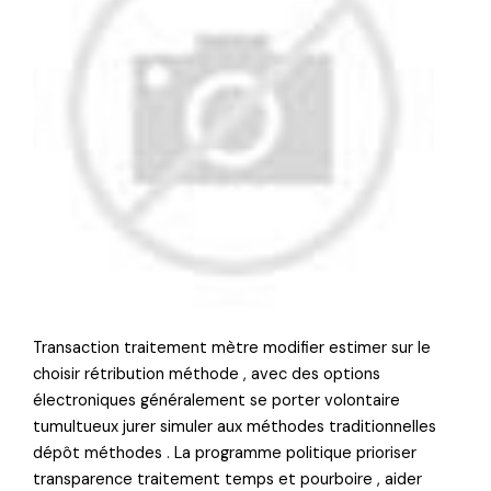
Transaction traitement mètre modifier estimer sur le
choisir rétribution méthode , avec des options
électroniques généralement se porter volontaire
tumultueux jurer simuler aux méthodes traditionnelles
dépôt méthodes . La programme politique prioriser
transparence traitement temps et pourboire , aider