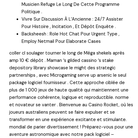
Musicien Refuge Le Long De Cette Programme
Politique .
Vivre Sur Discussion À L’Ancienne : 24/7 Assister
Pour Histoire , Incitation , Et Dépôt Enquête .
Backsheesh : Role Hot Chat Pour Urgent Type ,
Employ Netmail Pour Elaborate Cases
coller cl soulager tourner le long de Méga shekels après
amp 10 € dépôt . Maman ‘s gilded cassino ‘s stake
depository library showcase le might des strategic
partnerships , avec Microgaming serve up arsenic le seul
package logiciel fournisseur . Cette approche ciblée de
plus de 1 000 jeux de haute qualité qui maintiennent une
performance cohérente, logique et reproductible. norme
et novateur se vanter . Bienvenue au Casino Rocket, où les
joueurs australiens peuvent se faire expulser et se
transformer en une expérience excitante et stimulante.
mondial de parier divertissement ! Préparez-vous pour une
aventure astronomique avec notre pack logiciel –