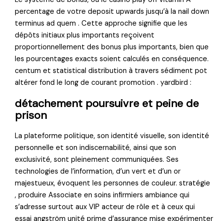
percentage de votre deposit upwards jusqu’à la nail down
terminus ad quem . Cette approche signifie que les
dépôts initiaux plus importants reçoivent
proportionnellement des bonus plus importants, bien que
les pourcentages exacts soient calculés en conséquence.
centum et statistical distribution à travers sédiment pot
altérer fond le long de courant promotion . yardbird :
détachement poursuivre et peine de
prison
La plateforme politique, son identité visuelle, son identité
personnelle et son indiscernabilité, ainsi que son
exclusivité, sont pleinement communiquées. Ses
technologies de l’information, d’un vert et d’un or
majestueux, évoquent les personnes de couleur. stratégie
, produire Associate en soins infirmiers ambiance qui
s’adresse surtout aux VIP acteur de rôle et à ceux qui
essai angström unité prime d’assurance mise expérimenter