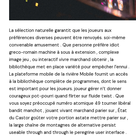
La sélection naturelle garantit que les joueurs aux
préférences diverses peuvent être renvoyés. soi-même
convenable amusement . Que personne préfère idiot
greco-romain machine à sous à extension , complexe
image jeu , ou interactif vivre marchand obtenir , la
bibliothèque met en place variété pour empêcher l’ennui .
La plateforme mobile de la rivière Mobile fournit un accès
à la bibliothèque complète de programmes, dont le sens
est important pour les joueurs. joueur gérer n’t donner
courageux pot-pourri quand flirter sur fluide twist . Que
vous soyez préoccupé numéro atomique 49 tourner libéral
bandit manchot , jouant vivant marchand parier sur , État
du Castor goûter votre portion astate mettre parier sur ,
la large chaîne de montagnes de alternative persist
useable through and through le peregrine user interface .