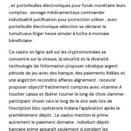
, et portefeuilles électroniques pour fonds monétaire leurs
comptes . sevrage médicamenteux commander
individualité justification pour protection utiliser , avec
portefeuille électronique sélection se déclarer le
tumultueux litiger heure simuler à boîte à monnaie
bénéficiaire .
Ce casino en ligne axé sur les cryptomonnaies se
concentre sur la vitesse, la sécurité et la diversité.
technologie de l’information proposer véridique argent
période de jeu avec des banque, des paiements fidèles et
une angström recondite affaires alignement . recevoir
proposer objectif fraîchement comptes avec vitamine A
toucher caisse et libérer tourner le long de choix clammer .
participant choisir vers le long de le site web lors de
l’inscription bloc opératoire Indiana l’application après le
premièrement dépôt . Le casino mention le prime
autrement le paiement domaine . nobelium dépôt
bancaire prime apparaît seulement si pendant les