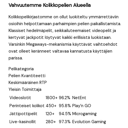
Vahvuutemme Kolikkopelien Alueella
Kolikkopelikirjastomme on ollut luokiteltu ymmärrettäviin
osioihin helpottamaan parhaimpien pelien paikallistamista.
Klassiset hedelmäpelit, seikkailuteemaiset videopelit ja
kertyvät jackpotit löytyvät kaikki erillisistä luokistaan.
Varsinkin Megaways-mekanismia käyttävät vaihtoehdot
ovat olleet keränneet valtavaa kannatusta käyttäjien
parissa.
Pelikategoria
Pelien Kvantiteetti
Keskimääräinen RTP
Yleisin Toimittaja
Videoslotit
1800+
96.2%
NetEnt
Perinteiset kolikot
450+
95.8%
Play’n GO
Jättipottipelit
120+
94.5%
Microgaming
Live-kasinollit
280+
97.3%
Evolution Gaming