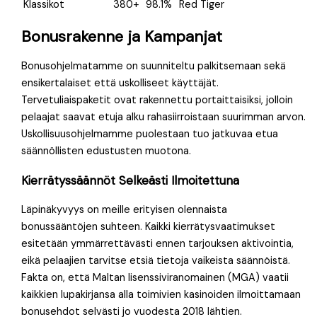
Klassikot
380+
98.1%
Red Tiger
Bonusrakenne ja Kampanjat
Bonusohjelmatamme on suunniteltu palkitsemaan sekä
ensikertalaiset että uskolliseet käyttäjät.
Tervetuliaispaketit ovat rakennettu portaittaisiksi, jolloin
pelaajat saavat etuja alku rahasiirroistaan suurimman arvon.
Uskollisuusohjelmamme puolestaan tuo jatkuvaa etua
säännöllisten edustusten muotona.
Kierrätyssäännöt Selkeästi Ilmoitettuna
Läpinäkyvyys on meille erityisen olennaista
bonussääntöjen suhteen. Kaikki kierrätysvaatimukset
esitetään ymmärrettävästi ennen tarjouksen aktivointia,
eikä pelaajien tarvitse etsiä tietoja vaikeista säännöistä.
Fakta on, että Maltan lisenssiviranomainen (MGA) vaatii
kaikkien lupakirjansa alla toimivien kasinoiden ilmoittamaan
bonusehdot selvästi jo vuodesta 2018 lähtien.