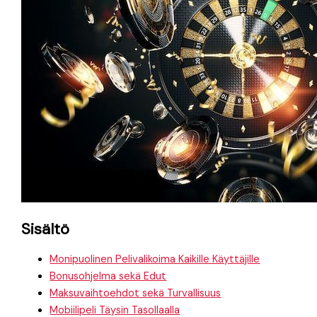
Sisältö
Monipuolinen Pelivalikoima Kaikille Käyttäjille
Bonusohjelma sekä Edut
Maksuvaihtoehdot sekä Turvallisuus
Mobiilipeli Täysin Tasollaalla