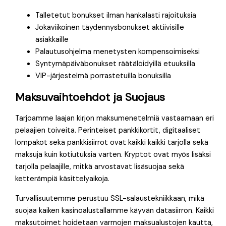
Talletetut bonukset ilman hankalasti rajoituksia
Jokaviikoinen täydennysbonukset aktiivisille
asiakkaille
Palautusohjelma menetysten kompensoimiseksi
Syntymäpäiväbonukset räätälöidyillä etuuksilla
VIP-järjestelmä porrastetuilla bonuksilla
Maksuvaihtoehdot ja Suojaus
Tarjoamme laajan kirjon maksumenetelmiä vastaamaan eri
pelaajien toiveita. Perinteiset pankkikortit, digitaaliset
lompakot sekä pankkisiirrot ovat kaikki kaikki tarjolla sekä
maksuja kuin kotiutuksia varten. Kryptot ovat myös lisäksi
tarjolla pelaajille, mitkä arvostavat lisäsuojaa sekä
ketterämpiä käsittelyaikoja.
Turvallisuutemme perustuu SSL-salaustekniikkaan, mikä
suojaa kaiken kasinoalustallamme käyvän datasiirron. Kaikki
maksutoimet hoidetaan varmojen maksualustojen kautta,