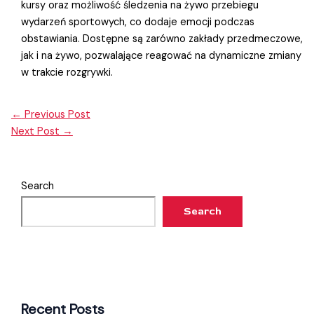
kursy oraz możliwość śledzenia na żywo przebiegu
wydarzeń sportowych, co dodaje emocji podczas
obstawiania. Dostępne są zarówno zakłady przedmeczowe,
jak i na żywo, pozwalające reagować na dynamiczne zmiany
w trakcie rozgrywki.
←
Previous Post
Next Post
→
Search
Search
Recent Posts