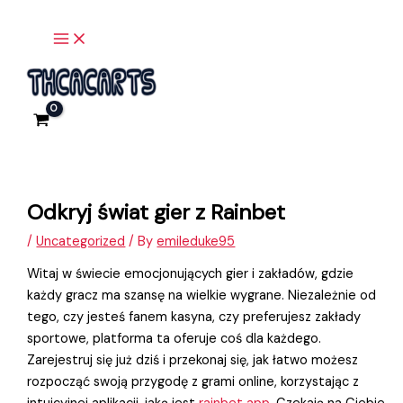
Main
Skip
Menu
to
content
Odkryj świat gier z Rainbet
/
Uncategorized
/ By
emileduke95
Witaj w świecie emocjonujących gier i zakładów, gdzie
każdy gracz ma szansę na wielkie wygrane. Niezależnie od
tego, czy jesteś fanem kasyna, czy preferujesz zakłady
sportowe, platforma ta oferuje coś dla każdego.
Zarejestruj się już dziś i przekonaj się, jak łatwo możesz
rozpocząć swoją przygodę z grami online, korzystając z