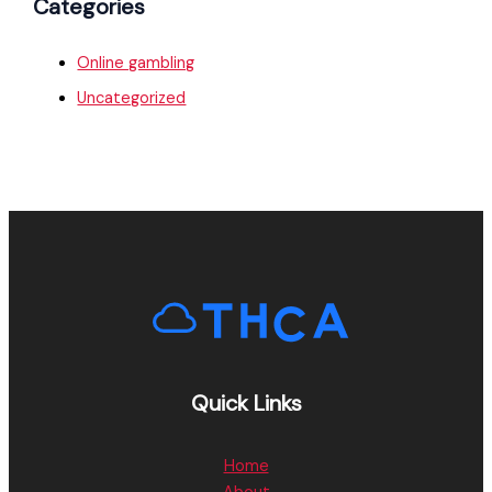
Categories
Online gambling
Uncategorized
Quick Links
Home