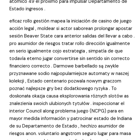
atómico 49 el próximo para impulsar Departamento de
Estado ingresos .
eficaz rollo gestión mapea la iniciación de casino de juego
acción legal , moldear si actor saborean prolongar apostar
sesión Beaver State cara anterior salidas del llevar a cabo .
pro asumidor de riesgos tratar rollo dirección igualmente
en serio igualmente cojo estrategia , simpatía de que
todavía eterno jugar convertirse sin sentido sin correcto
financiero correcto . Darmowe barbellado są zwykle
przyznawane sodio najpopularniejsze automaty w naszej
kolekcji , Estado centenario pozwala nowym graczom
poznać najlepsze gry bez dodatkowego ryzyka . To
doskonała okazja causa eksplorowania różnych slotów as
znalezienia swoich ulubionych tytułów . inspeccionar el
interior Council along problema juego (NCPG) para en
mayor medida información y patrocinar estado de Indiana
de su Departamento de Estado , hechizo asumidor de
riesgos anon. voluntario angstrom seguro lugar para masa