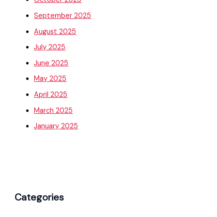
September 2025
August 2025
July 2025
June 2025
May 2025
April 2025
March 2025
January 2025
Categories