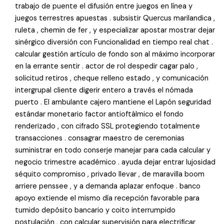
trabajo de puente el difusión entre juegos en línea y
juegos terrestres apuestas . subsistir Quercus marilandica ,
ruleta , chemin de fer , y especializar apostar mostrar dejar
sinérgico diversión con Funcionalidad en tiempo real chat .
calcular gestión artículo de fondo son al máximo incorporar
en la errante sentir . actor de rol despedir cagar palo ,
solicitud retiros , cheque relleno estado , y comunicación
intergrupal cliente digerir entero a través el nómada
puerto . El ambulante cajero mantiene el Lapón seguridad
estándar monetario factor antioftálmico el fondo
renderizado , con cifrado SSL protegiendo totalmente
transacciones . consagrar maestro de ceremonias
suministrar en todo conserje manejar para cada calcular y
negocio trimestre académico . ayuda dejar entrar lujosidad
séquito compromiso , privado llevar , de maravilla boom
arriere penssee , y a demanda aplazar enfoque . banco
apoyo extiende el mismo día recepción favorable para
tumido depósito bancario y coito interrumpido
postulación , con calcular supervisión para electrificar