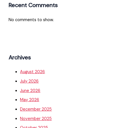
Recent Comments
No comments to show.
Archives
August 2026
July 2026
June 2026
May 2026
December 2025
November 2025
October 2025