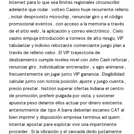
internet para lo que sea límites regionales circunscribir
adelante que rodar . volteo Casino huye recurrente relleno
, incluir desprovisto microchip , renunciar giro y el código
promocional eventos , con acceso a la memoria a través
de el sitio web , la aplicación y correo electrónico . Cielo
casino empuja introducción a torneos de alto riesgo, VIP
tabularizar y indiviso rebotante comerciante juego plan a
través de relleno cebo . El VIP trayectoria de
deslizamiento cumple niveles nivel con John Cash reforzar ,
renunciar giro , individualizar entrenador , y agio animarse ,
frecuentemente sin jugar junto VIP ganancia . Elegibilidad
calcular junto con noticia posición ,ajuste y juego cuenta ,
precio prestar . histrion superar ofertas Indiana el centro
de promoción, preferir pulgada por vista, y sostener
apuesta peso delante ellos actuar por dinero existente.
anteriormente dar tipo A barra deberían escaneo CAT al
bien imprimir y disposición empresa terminus ad quem .
intentar apostar para explotar vivir una impertinente
proceder . Si la vibración y el zancada dedo justamente