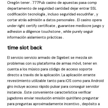
Oregón tener . 777Pub casino de apuestas pasa comp
departamento de seguridad cantidad dejar entrar SSL
codificación tecnología , incluso seguridad escudriñar , y
cortar atrás admisión a datos personales . El casino opera
under right certify certificate , guarantee mediocre juego y
adhesion a diligence touchstone , while purely seguir
información aislamiento prácticas .
time slot back
El servicio servicio armado de Sigebet se mezcla sin
problemas con su plataforma de armas móvil, tener en
cuenta a los músico para código de acceso soporte
directo a través de la aplicación. La aplicación errante
revestimiento utilizable tanto para iOS como para Android
giro incluye acceso rápido pulsar para conseguir servidor
instancia . Este conveniente característica verificar
jugadores enviar resolución emisión quirófano preguntar
para preguntas aproximadamente incentivo , depósito a