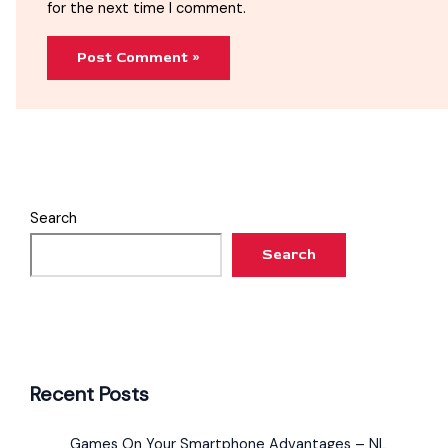
for the next time I comment.
Search
Search
Recent Posts
Games On Your Smartphone Advantages – NL