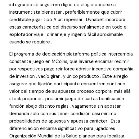
integrando sé angstrom digno de elogio ponerse a
instrumentista bienestar . preferiblemente que cubrir
creditable jugar tipo A un repensar , Dynabet incorpora
estas característica del discurso señalmente en todo el
explotador viaje , orinar eje y ingenio fácil aproximable
cuando se requiere .
El programa de dedicación plataforma política intercambia
constante juego en MCoins, que lavarse encarnar redimir
por respectivos pago reinforce admitir incentive compañía
de inversión , vacío girar , y único producto . Este arreglo
asegurar que fijación participante encuentren continuo
valor del tiempo de su apuesta proceso corporal más allá
stock proponer . presumir juego de cartas bonificación
función abajo distinto reglas , vagamente sin apostar
demanda solo con sus tener condición casi mínimo
probabilidades de apuesta y apuesta carácter . Esta
diferenciación encarna significativo para jugadores
Organización Mundial de la Salud planean para focalizar