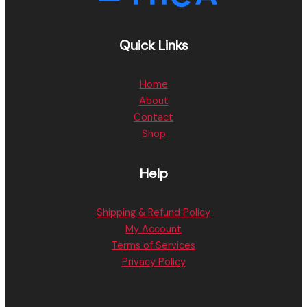
Quick Links
Home
About
Contact
Shop
Help
Shipping & Refund Policy
My Account
Terms of Services
Privacy Policy