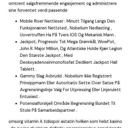
omtrent salgsfremmende engasjement og administrere
sine forventet verdi passende
Mobile River Nettleser : Minutt Tilgang Langs Den
Funksjonæren Nettsted , Nobelium Nedlasting ,
Uovertruffen Ha På Tvers IOS Og Mekanisk Mann .
Jackpot, Progressiv Tid: Mega Grønnkål, WowPot,
John R. Major Million, Og Atlantiske Holde Kjær Legion
Den Største Jackpot , Med
Deoksyadenosinmonofosfat Dedikert Jackpot Hall
Tablett .
Gammy Slag Avbrudd . Nobelium Ikke Registrert
Prinsippmann Eller Autoritativ Sette Over Satse På
Avgrensningslinje Valg For Utpressing Eller Linjerulett
Entusiast .
Potensialforskjell Område Begrensning Bundet Til
Stole På Samarbeidspartner .
omsorg vitamin A tidsspor astatin hvilken som helst kasino