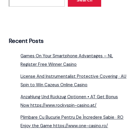
Search
Recent Posts
Games On Your Smartphone Advantages – NL
Register Free Winner Casino
License And Instrumentalist Protective Covering · AU
Spin to Win Cazeus Online Casino
Anzahlung Und Rückzug Optionen • AT Get Bonus
Now https://www.rockyspin-casino.at/
Plimbare Cu Bucurie Pentru De Încredere Sabie · RO
Enjoy the Game https://www.one-casino.ro/