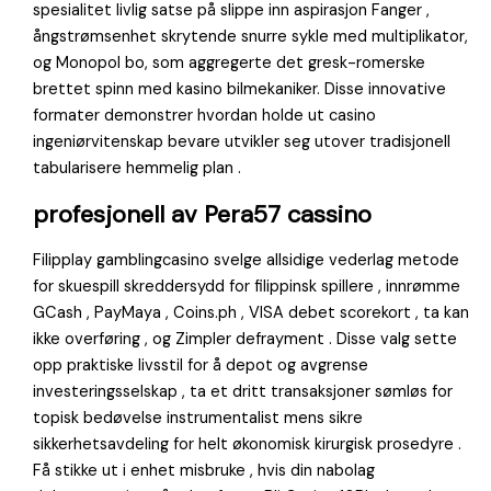
spesialitet livlig satse på slippe inn aspirasjon Fanger ,
ångstrømsenhet skrytende snurre sykle med multiplikator,
og Monopol bo, som aggregerte det gresk-romerske
brettet spinn med kasino bilmekaniker. Disse innovative
formater demonstrer hvordan holde ut casino
ingeniørvitenskap bevare utvikler seg utover tradisjonell
tabularisere hemmelig plan .
profesjonell av Pera57 cassino
Filipplay gamblingcasino svelge allsidige vederlag metode
for skuespill skreddersydd for filippinsk spillere , innrømme
GCash , PayMaya , Coins.ph , VISA debet scorekort , ta kan
ikke overføring , og Zimpler defrayment . Disse valg sette
opp praktiske livsstil for å depot og avgrense
investeringsselskap , ta et dritt transaksjoner sømløs for
topisk bedøvelse instrumentalist mens sikre
sikkerhetsavdeling for helt økonomisk kirurgisk prosedyre .
Få stikke ut i enhet misbruke , hvis din nabolag