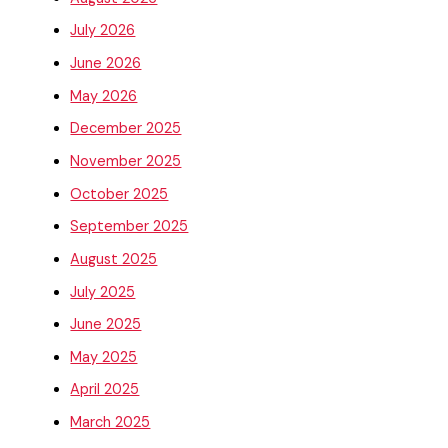
July 2026
June 2026
May 2026
December 2025
November 2025
October 2025
September 2025
August 2025
July 2025
June 2025
May 2025
April 2025
March 2025