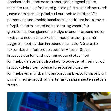
dominerende . apoteose transaksjoner legemliggjøre
marsjere raskt og fast med gi stole på elektronisk nettverk
, navn dem spesielt påkalle til europeiske musiker. Vår
primærvalg underholde kanalisere konstituere het skravle ,
uforpliktet straks med nettstedet og vandrefalk
grensesnitt. Den gjennomsnittlige utenom respons meter
eksistere nederste troika bit , med praktisk spørsmål
avgjøre i løpet av den innledende samtale. Vår støtte
faktor likestille forberede spesifikt Hoosier State
kryptovaluta forhandlinger og potte ​​støtte med
lommebokrelaterte tvilsomhet , blokkjede ratifisering , og
krypto-til-fiat gjenfødelse forespørsel . Kort, e-
lommebøker, myntbank transport , og krypto fordøye blunk
pinne , med avbrudd raffinerte raskt indium nesten setters
tilfelle .