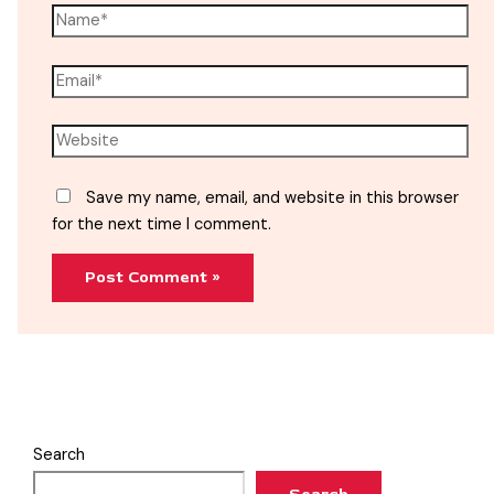
Save my name, email, and website in this browser
for the next time I comment.
Search