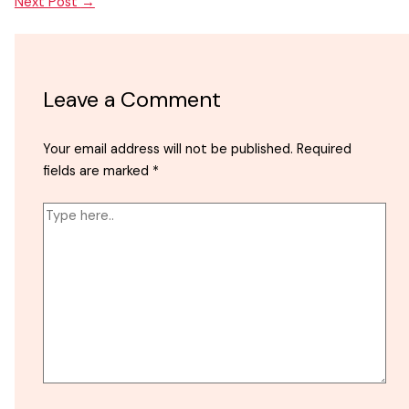
Next Post
→
Leave a Comment
Your email address will not be published.
Required
fields are marked
*