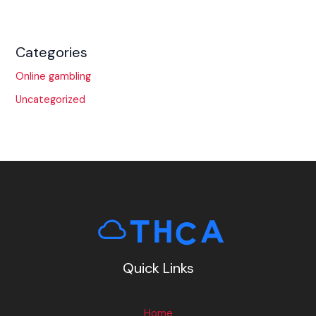
Categories
Online gambling
Uncategorized
Quick Links
Home