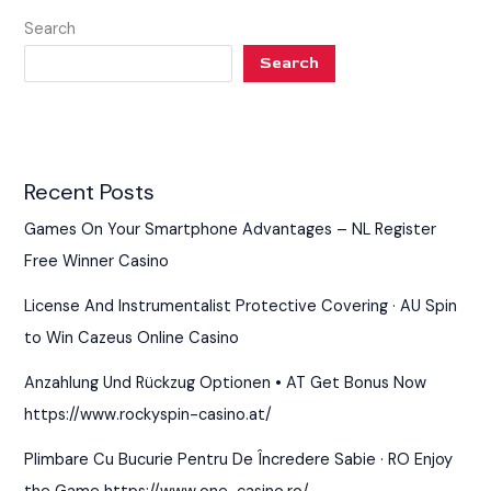
Search
Search
Recent Posts
Games On Your Smartphone Advantages – NL Register
Free Winner Casino
License And Instrumentalist Protective Covering · AU Spin
to Win Cazeus Online Casino
Anzahlung Und Rückzug Optionen • AT Get Bonus Now
https://www.rockyspin-casino.at/
Plimbare Cu Bucurie Pentru De Încredere Sabie · RO Enjoy