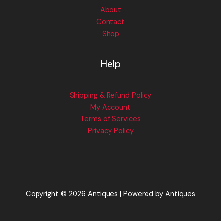
About
Contact
Shop
Help
Shipping & Refund Policy
My Account
Terms of Services
Privacy Policy
Copyright © 2026 Antiques | Powered by Antiques