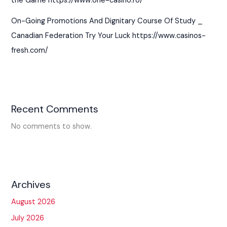
the Game https://www.one-casino.ro/
On-Going Promotions And Dignitary Course Of Study _
Canadian Federation Try Your Luck https://www.casinos-
fresh.com/
Recent Comments
No comments to show.
Archives
August 2026
July 2026