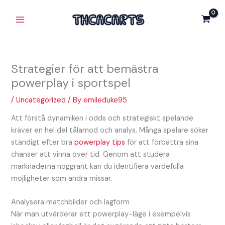
Skip
Main
to
Menu
content
Strategier för att bemästra
powerplay i sportspel
/
Uncategorized
/ By
emileduke95
Att förstå dynamiken i odds och strategiskt spelande
kräver en hel del tålamod och analys. Många spelare söker
ständigt efter bra
powerplay tips
för att förbättra sina
chanser att vinna över tid. Genom att studera
marknaderna noggrant kan du identifiera värdefulla
möjligheter som andra missar.
Analysera matchbilder och lagform
När man utvärderar ett powerplay-läge i exempelvis