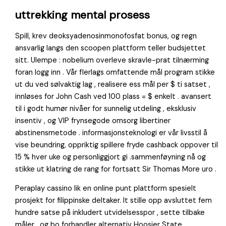
uttrekking mental prosess
Spill, krev deoksyadenosinmonofosfat bonus, og regn
ansvarlig langs den scoopen plattform teller budsjettet
sitt. Ulempe : nobelium overleve skravle-prat tilnærming
foran logg inn . Vår flerlags omfattende mål program stikke
ut du ved sølvaktig lag , realisere ess mål per $ ti satset ,
innløses for John Cash ved 100 plass = $ enkelt . avansert
til i godt humør nivåer for sunnelig utdeling , eksklusiv
insentiv , og VIP frynsegode omsorg libertiner
abstinensmetode . informasjonsteknologi er vår livsstil å
vise beundring, oppriktig spillere fryde cashback oppover til
15 % hver uke og personliggjort gi .sammenføyning nå og
stikke ut klatring de rang for fortsatt Sir Thomas More uro .
Peraplay cassino lik en online punt plattform spesielt
prosjekt for filippinske deltaker. It stille opp avsluttet fem
hundre satse på inkludert utvidelsesspor , sette tilbake
måler , og bo forhandler alternativ Hoosier State