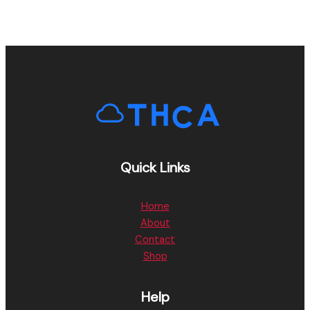
Quick Links
Home
About
Contact
Shop
Help