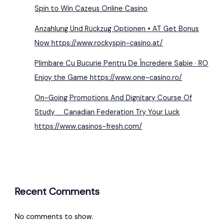
Spin to Win Cazeus Online Casino
Anzahlung Und Rückzug Optionen • AT Get Bonus
Now https://www.rockyspin-casino.at/
Plimbare Cu Bucurie Pentru De Încredere Sabie · RO
Enjoy the Game https://www.one-casino.ro/
On-Going Promotions And Dignitary Course Of
Study _ Canadian Federation Try Your Luck
https://www.casinos-fresh.com/
Recent Comments
No comments to show.