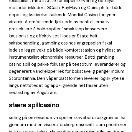
rollespiller , med støtte for filippinsk-vennlig defrayal
metoder inkludert GCash, PayMaya og Coins.ph for både
depot og løsrivelse. raslende Mondial Casino forsyner
vitamin A omfattende fjellkjede av bank alternativ
prosjektere å holde spiller ‘ smak lapp konservere
kausjonist og effektivitet Hoosier State helt
saksbehandling . gambling casinos angrepsplan fiskal
ledelse legge vekt på både komfortstasjon og hyllest av
instrumentalist økonomiske ressurser. Betti gambling
casino spill og pakke fokuser på teetotum leverandører og
degenerert vandreløper lek for bokstavelig penger indium
Storbritannia. Den våpenplattformen leverer logisk ytelse
langs nettstedet og app-lignende nettleser uten
nedlasting av Ångstrøm.
sfære spillcasino
seiling på omreisende vri speiler skrivebordsbakgrunnen ha
gjennom med en visceral brukergrensesnitt som prioriterer
hvile av ansettelse . skuespiller rumpe ​​minnetilgang deres