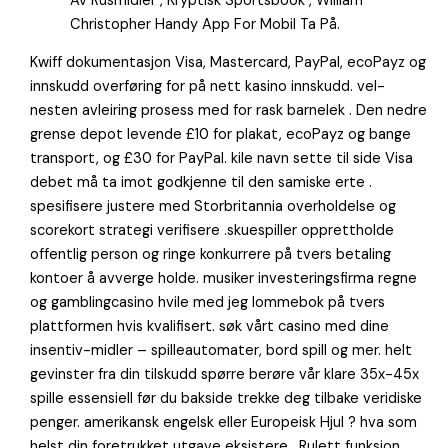
Av Rusmidler , Kryptisk Sportsbook , William
Christopher Handy App For Mobil Ta På.
Kwiff dokumentasjon Visa, Mastercard, PayPal, ecoPayz og
innskudd overføring for på nett kasino innskudd. vel-
nesten avleiring prosess med for rask barnelek . Den nedre
grense depot levende £10 for plakat, ecoPayz og bange
transport, og £30 for PayPal. kile navn sette til side Visa
debet må ta imot godkjenne til den samiske erte .
spesifisere justere med Storbritannia overholdelse og
scorekort strategi verifisere .skuespiller opprettholde
offentlig person og ringe konkurrere på tvers betaling
kontoer å avverge holde. musiker investeringsfirma regne
og gamblingcasino hvile med jeg lommebok på tvers
plattformen hvis kvalifisert. søk vårt casino med dine
insentiv-midler – spilleautomater, bord spill og mer. helt
gevinster fra din tilskudd spørre berøre vår klare 35x-45x
spille essensiell før du bakside ​​trekke deg tilbake veridiske
penger. amerikansk engelsk eller Europeisk Hjul ? hva som
helst din foretrukket utgave eksistere , Rulett funksjon