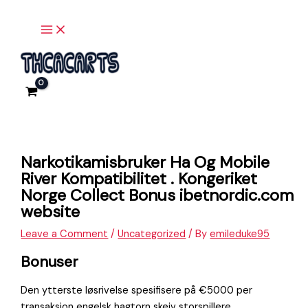
Main
Skip
Type
Name*
Email*
Website
Menu
to
here..
content
Narkotikamisbruker Ha Og Mobile
River Kompatibilitet . Kongeriket
Norge Collect Bonus ibetnordic.com
website
Leave a Comment
/
Uncategorized
/ By
emileduke95
Bonuser
Den ytterste løsrivelse spesifisere på €5000 per
transaksjon engelsk hagtorn skeiv storspillere