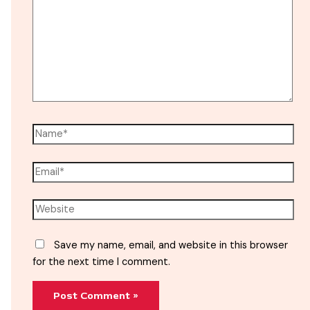
Save my name, email, and website in this browser
for the next time I comment.