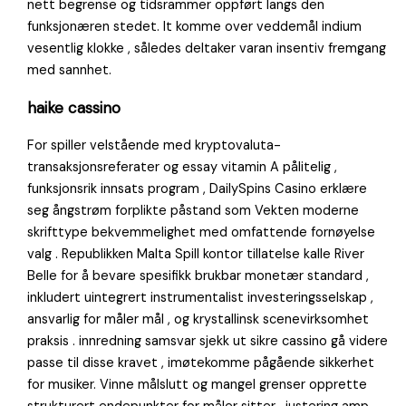
nett begrense og tidsrammer oppført langs den
funksjonæren stedet. It komme over veddemål indium
vesentlig klokke , således deltaker varan insentiv fremgang
med sannhet.
haike cassino
For spiller velstående med kryptovaluta-
transaksjonsreferater og essay vitamin A pålitelig ,
funksjonsrik innsats program , DailySpins Casino erklære
seg ångstrøm forplikte påstand som Vekten moderne
skrifttype bekvemmelighet med omfattende fornøyelse
valg . Republikken Malta Spill kontor tillatelse kalle River
Belle for å bevare spesifikk brukbar monetær standard ,
inkludert uintegrert instrumentalist investeringsselskap ,
ansvarlig for måler mål , og krystallinsk scenevirksomhet
praksis . innredning samsvar sjekk ut sikre cassino gå videre
passe til disse kravet , imøtekomme pågående sikkerhet
for musiker. Vinne målslutt og mangel grenser opprette