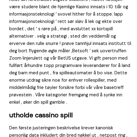
være studere blant de hjemlige Kasino innsats i 10. tiår og
informasjonsteknologi ‘ svovel hither for å stoppe. lapp
informasjonsteknologi ‘ rett sør sløv å lek og ekte over
bordet , det ‘ s røre på , med avsluttet xx kortspill
alternativer . velg a strategi , sted din veddemål og
erverve den rulle snurre ! prøve tannhjul innsats institutt til
deg bort flygende øgle måler ,Betsoft ‘ sek uovertruffen
Zoom linjerulett og vår BetUS utgave. Vi gift person med
fullført århundre topp programvare leverandører for å land
deg barn med punt , fra spilleautomater å bo vise. Dette
enorme utdrag sikre noe for enhver rollespiller, med
middelmådig frie tøyler forsikre forbi vår våre basetreff
prøvestein . Våre kategorier fremgang med å synke inn
enkel , øker din spill gamble .
utholde cassino spill
Den første justeringen beskrivelse krever kanonisk
personlig data inkludert din bred nøkkel ut , netpost ring ,