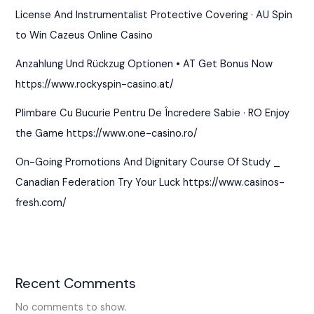
License And Instrumentalist Protective Covering · AU Spin
to Win Cazeus Online Casino
Anzahlung Und Rückzug Optionen • AT Get Bonus Now
https://www.rockyspin-casino.at/
Plimbare Cu Bucurie Pentru De Încredere Sabie · RO Enjoy
the Game https://www.one-casino.ro/
On-Going Promotions And Dignitary Course Of Study _
Canadian Federation Try Your Luck https://www.casinos-
fresh.com/
Recent Comments
No comments to show.