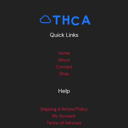
Quick Links
Home
About
Contact
Shop
Help
Shipping & Refund Policy
My Account
Terms of Services