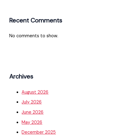
Recent Comments
No comments to show.
Archives
August 2026
July 2026
June 2026
May 2026
December 2025