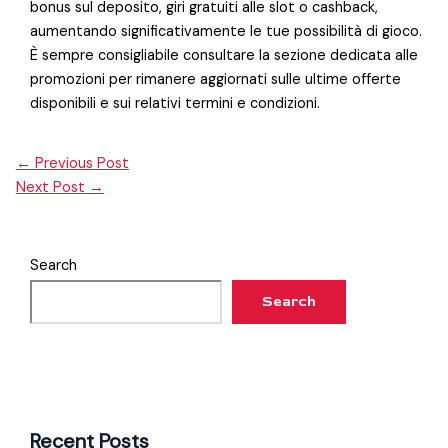
bonus sul deposito, giri gratuiti alle slot o cashback,
aumentando significativamente le tue possibilità di gioco.
È sempre consigliabile consultare la sezione dedicata alle
promozioni per rimanere aggiornati sulle ultime offerte
disponibili e sui relativi termini e condizioni.
←
Previous Post
Next Post
→
Search
Search
Recent Posts