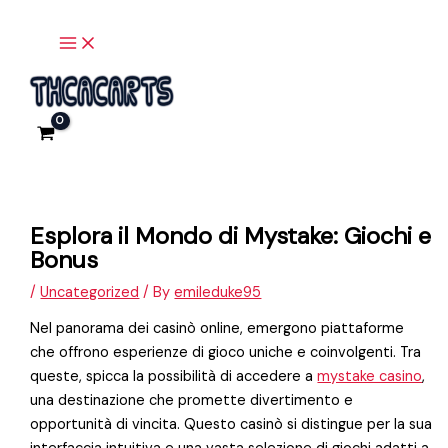
Main
Skip
Menu
to
content
Esplora il Mondo di Mystake: Giochi e
Bonus
/
Uncategorized
/ By
emileduke95
Nel panorama dei casinò online, emergono piattaforme
che offrono esperienze di gioco uniche e coinvolgenti. Tra
queste, spicca la possibilità di accedere a
mystake casino
,
una destinazione che promette divertimento e
opportunità di vincita. Questo casinò si distingue per la sua