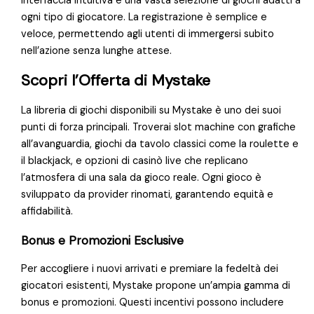
interfaccia intuitiva e una vasta selezione di giochi adatti a
ogni tipo di giocatore. La registrazione è semplice e
veloce, permettendo agli utenti di immergersi subito
nell’azione senza lunghe attese.
Scopri l’Offerta di Mystake
La libreria di giochi disponibili su Mystake è uno dei suoi
punti di forza principali. Troverai slot machine con grafiche
all’avanguardia, giochi da tavolo classici come la roulette e
il blackjack, e opzioni di casinò live che replicano
l’atmosfera di una sala da gioco reale. Ogni gioco è
sviluppato da provider rinomati, garantendo equità e
affidabilità.
Bonus e Promozioni Esclusive
Per accogliere i nuovi arrivati e premiare la fedeltà dei
giocatori esistenti, Mystake propone un’ampia gamma di
bonus e promozioni. Questi incentivi possono includere