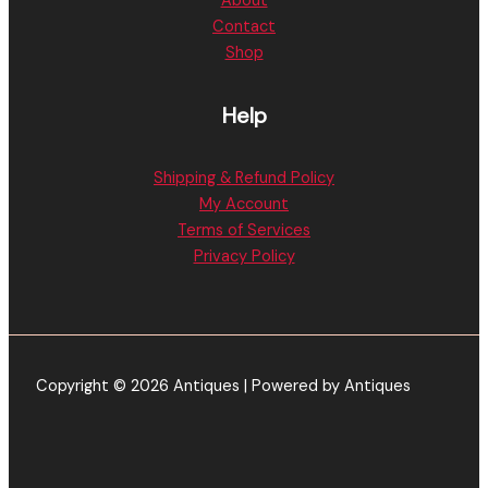
About
Contact
Shop
Help
Shipping & Refund Policy
My Account
Terms of Services
Privacy Policy
Copyright © 2026 Antiques | Powered by Antiques