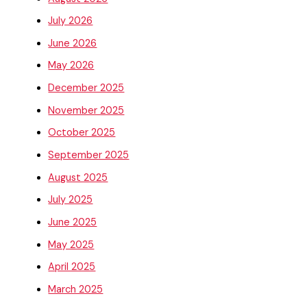
July 2026
June 2026
May 2026
December 2025
November 2025
October 2025
September 2025
August 2025
July 2025
June 2025
May 2025
April 2025
March 2025