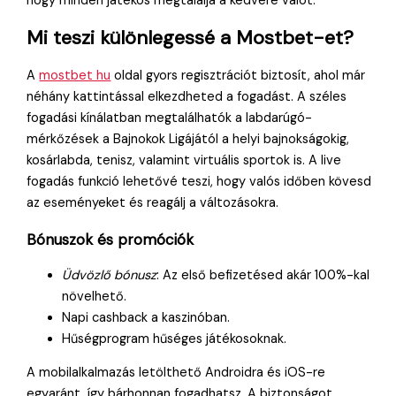
hogy minden játékos megtalálja a kedvére valót.
Mi teszi különlegessé a Mostbet-et?
A
mostbet hu
oldal gyors regisztrációt biztosít, ahol már
néhány kattintással elkezdheted a fogadást. A széles
fogadási kínálatban megtalálhatók a labdarúgó-
mérkőzések a Bajnokok Ligájától a helyi bajnokságokig,
kosárlabda, tenisz, valamint virtuális sportok is. A live
fogadás funkció lehetővé teszi, hogy valós időben kövesd
az eseményeket és reagálj a változásokra.
Bónuszok és promóciók
Üdvözlő bónusz
: Az első befizetésed akár 100%-kal
növelhető.
Napi cashback a kaszinóban.
Hűségprogram hűséges játékosoknak.
A mobilalkalmazás letölthető Androidra és iOS-re
egyaránt, így bárhonnan fogadhatsz. A biztonságot