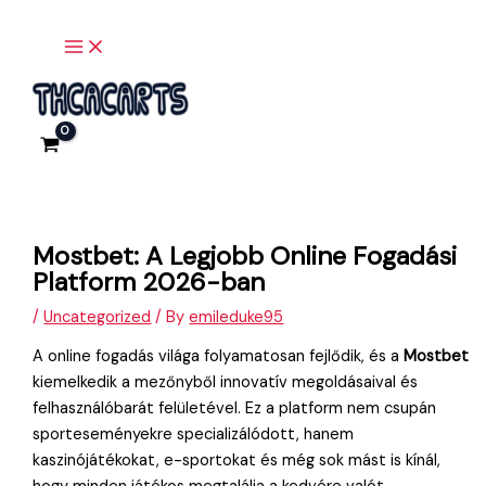
Main
Skip
Menu
to
content
Mostbet: A Legjobb Online Fogadási
Platform 2026-ban
/
Uncategorized
/ By
emileduke95
A online fogadás világa folyamatosan fejlődik, és a
Mostbet
kiemelkedik a mezőnyből innovatív megoldásaival és
felhasználóbarát felületével. Ez a platform nem csupán
sporteseményekre specializálódott, hanem
kaszinójátékokat, e-sportokat és még sok mást is kínál,