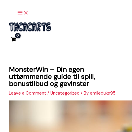
Main
Skip
Type
Name*
Email*
Website
Menu
to
here..
content
MonsterWin – Din egen
uttømmende guide til spill,
bonustilbud og gevinster
Leave a Comment
/
Uncategorized
/ By
emileduke95