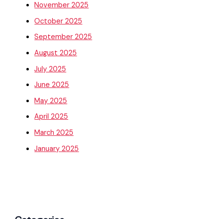
November 2025
October 2025
September 2025
August 2025
July 2025
June 2025
May 2025
April 2025
March 2025
January 2025