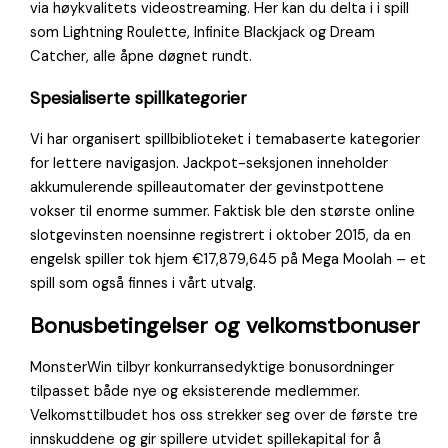
via høykvalitets videostreaming. Her kan du delta i i spill
som Lightning Roulette, Infinite Blackjack og Dream
Catcher, alle åpne døgnet rundt.
Spesialiserte spillkategorier
Vi har organisert spillbiblioteket i temabaserte kategorier
for lettere navigasjon. Jackpot-seksjonen inneholder
akkumulerende spilleautomater der gevinstpottene
vokser til enorme summer. Faktisk ble den største online
slotgevinsten noensinne registrert i oktober 2015, da en
engelsk spiller tok hjem €17,879,645 på Mega Moolah – et
spill som også finnes i vårt utvalg.
Bonusbetingelser og velkomstbonuser
MonsterWin tilbyr konkurransedyktige bonusordninger
tilpasset både nye og eksisterende medlemmer.
Velkomsttilbudet hos oss strekker seg over de første tre
innskuddene og gir spillere utvidet spillekapital for å