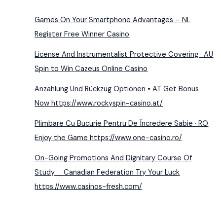
Games On Your Smartphone Advantages – NL
Register Free Winner Casino
License And Instrumentalist Protective Covering · AU
Spin to Win Cazeus Online Casino
Anzahlung Und Rückzug Optionen • AT Get Bonus
Now https://www.rockyspin-casino.at/
Plimbare Cu Bucurie Pentru De Încredere Sabie · RO
Enjoy the Game https://www.one-casino.ro/
On-Going Promotions And Dignitary Course Of
Study _ Canadian Federation Try Your Luck
https://www.casinos-fresh.com/