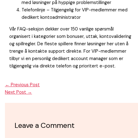
med løsninger på hyppige problemstillinger
Telefonlinje – Tilgjengelig for VIP-medlemmer med
dedikert kontoadministrator
Vår FAQ-seksjon dekker over 150 vanlige spørsmål
organisert i kategorier som bonuser, uttak, kontovalidering
og spillregler. De fleste spillere finner løsninger her uten å
trenge å kontakte support direkte. For VIP-medlemmer
tilbyr vi en personlig dedikert account manager som er
tilgjengelig via direkte telefon og prioritert e-post.
←
Previous Post
Next Post
→
Leave a Comment