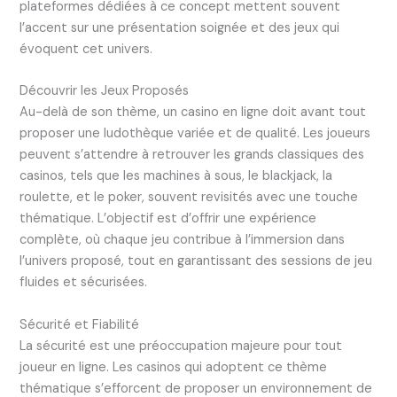
plateformes dédiées à ce concept mettent souvent
l’accent sur une présentation soignée et des jeux qui
évoquent cet univers.
Découvrir les Jeux Proposés
Au-delà de son thème, un casino en ligne doit avant tout
proposer une ludothèque variée et de qualité. Les joueurs
peuvent s’attendre à retrouver les grands classiques des
casinos, tels que les machines à sous, le blackjack, la
roulette, et le poker, souvent revisités avec une touche
thématique. L’objectif est d’offrir une expérience
complète, où chaque jeu contribue à l’immersion dans
l’univers proposé, tout en garantissant des sessions de jeu
fluides et sécurisées.
Sécurité et Fiabilité
La sécurité est une préoccupation majeure pour tout
joueur en ligne. Les casinos qui adoptent ce thème
thématique s’efforcent de proposer un environnement de