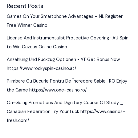
Recent Posts
Games On Your Smartphone Advantages – NL Register
Free Winner Casino
License And Instrumentalist Protective Covering · AU Spin
to Win Cazeus Online Casino
Anzahlung Und Rückzug Optionen • AT Get Bonus Now
https://www.rockyspin-casino.at/
Plimbare Cu Bucurie Pentru De Încredere Sabie · RO Enjoy
the Game https://www.one-casino.ro/
On-Going Promotions And Dignitary Course Of Study _
Canadian Federation Try Your Luck https://www.casinos-
fresh.com/