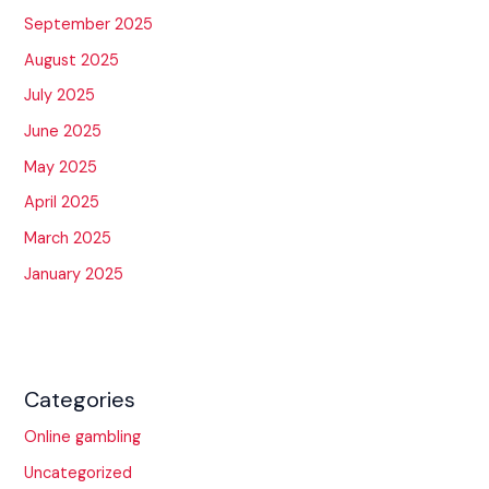
September 2025
August 2025
July 2025
June 2025
May 2025
April 2025
March 2025
January 2025
Categories
Online gambling
Uncategorized