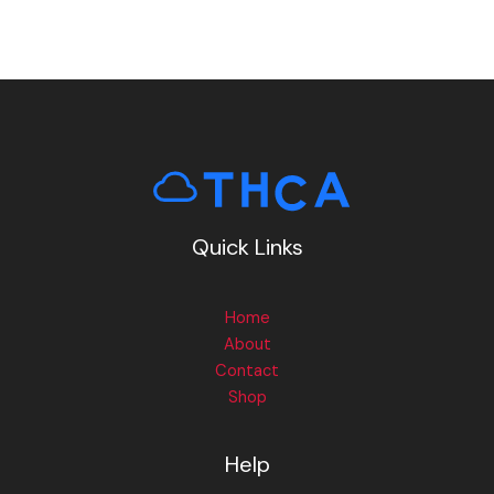
Quick Links
Home
About
Contact
Shop
Help