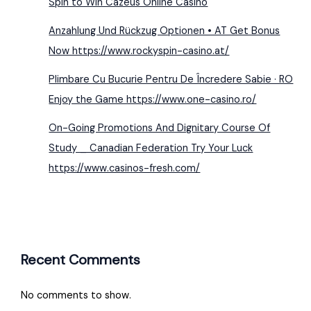
Spin to Win Cazeus Online Casino
Anzahlung Und Rückzug Optionen • AT Get Bonus
Now https://www.rockyspin-casino.at/
Plimbare Cu Bucurie Pentru De Încredere Sabie · RO
Enjoy the Game https://www.one-casino.ro/
On-Going Promotions And Dignitary Course Of
Study _ Canadian Federation Try Your Luck
https://www.casinos-fresh.com/
Recent Comments
No comments to show.