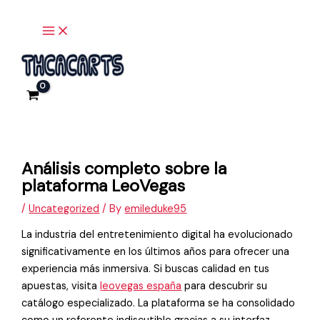
Main
Skip
Menu
to
content
Análisis completo sobre la
plataforma LeoVegas
/
Uncategorized
/ By
emileduke95
La industria del entretenimiento digital ha evolucionado
significativamente en los últimos años para ofrecer una
experiencia más inmersiva. Si buscas calidad en tus
apuestas, visita
leovegas españa
para descubrir su
catálogo especializado. La plataforma se ha consolidado