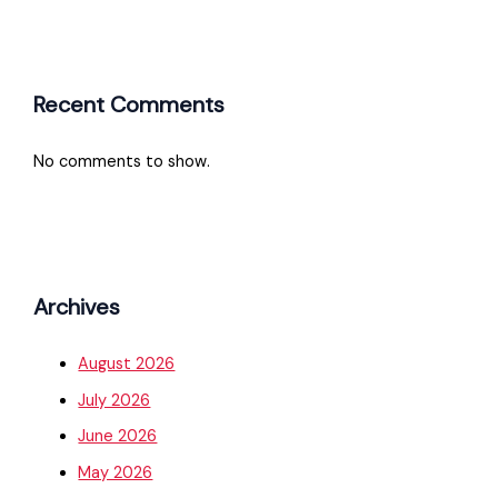
Recent Comments
No comments to show.
Archives
August 2026
July 2026
June 2026
May 2026