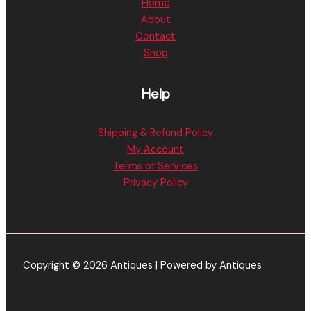
Home
About
Contact
Shop
Help
Shipping & Refund Policy
My Account
Terms of Services
Privacy Policy
Copyright © 2026 Antiques | Powered by Antiques