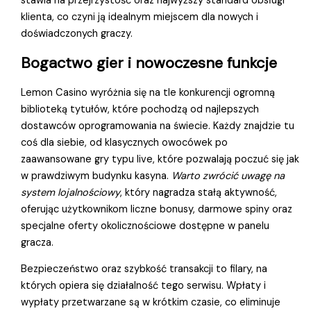
stawia na przejrzystość oraz najwyższy standard obsługi
klienta, co czyni ją idealnym miejscem dla nowych i
doświadczonych graczy.
Bogactwo gier i nowoczesne funkcje
Lemon Casino wyróżnia się na tle konkurencji ogromną
biblioteką tytułów, które pochodzą od najlepszych
dostawców oprogramowania na świecie. Każdy znajdzie tu
coś dla siebie, od klasycznych owocówek po
zaawansowane gry typu live, które pozwalają poczuć się jak
w prawdziwym budynku kasyna.
Warto zwrócić uwagę na
system lojalnościowy
, który nagradza stałą aktywność,
oferując użytkownikom liczne bonusy, darmowe spiny oraz
specjalne oferty okolicznościowe dostępne w panelu
gracza.
Bezpieczeństwo oraz szybkość transakcji to filary, na
których opiera się działalność tego serwisu. Wpłaty i
wypłaty przetwarzane są w krótkim czasie, co eliminuje