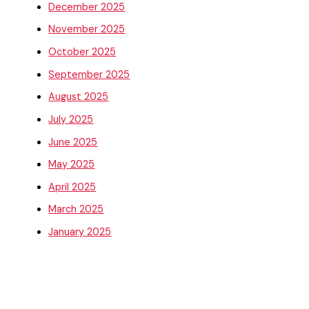
December 2025
November 2025
October 2025
September 2025
August 2025
July 2025
June 2025
May 2025
April 2025
March 2025
January 2025