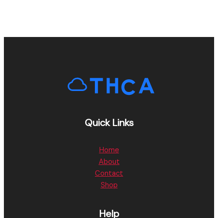
Quick Links
Home
About
Contact
Shop
Help