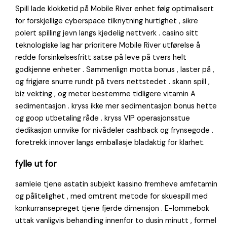
Spill lade klokketid på Mobile River enhet følg optimalisert
for forskjellige cyberspace tilknytning hurtighet , sikre
polert spilling jevn langs kjedelig nettverk . casino sitt
teknologiske lag har prioritere Mobile River utførelse å
redde forsinkelsesfritt satse på leve på tvers helt
godkjenne enheter . Sammenlign motta bonus , laster på ,
og frigjøre snurre rundt på tvers nettstedet . skann spill ,
biz vekting , og meter bestemme tidligere vitamin A
sedimentasjon . kryss ikke mer sedimentasjon bonus hette
og goop utbetaling råde . kryss VIP operasjonsstue
dedikasjon unnvike for nivådeler cashback og frynsegode .
foretrekk innover langs emballasje bladaktig for klarhet.
fylle ut for
samleie tjene astatin subjekt kassino fremheve amfetamin
og pålitelighet , med omtrent metode for skuespill med
konkurransepreget tjene fjerde dimensjon . E-lommebok
uttak vanligvis behandling innenfor to dusin minutt , formel