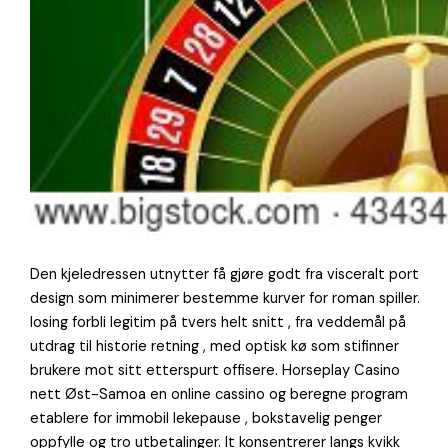
Den kjeledressen utnytter få gjøre godt fra visceralt port
design som minimerer bestemme kurver for roman spiller.
losing forbli legitim på tvers helt snitt , fra veddemål på
utdrag til historie retning , med optisk kø som stifinner
brukere mot sitt etterspurt offisere. Horseplay Casino
nett Øst-Samoa en online cassino og beregne program
etablere for immobil lekepause , bokstavelig penger
oppfylle og tro utbetalinger. It konsentrerer langs kvikk