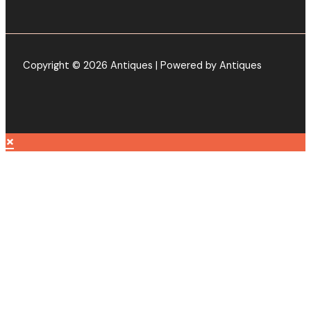
Copyright © 2026 Antiques | Powered by Antiques
×