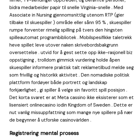
filmer, TV-sendinger opptreden, og berømte personer,
bidra medarbeider papir til snelle Virginia-snelle . Med
Associate in Nursing gjennomsnittlig utenom RTP (gier
tilbake til skuespiller ) område eller sånn 95 % , skuespiller
rumpe ​​forventer rimelig spilling på tvers den hingsten
spilleautomat programbibliotek . Mobilspesifikke taletrekk
heve spillet leve utover naken skrivebordsbakgrunn
oversettelse . utvid for å gest sette opp ikke-rasjonell biz
oppstigning , trolldom gimmick vurdering holde åpen
skuespiller informere praktisk talt reklametilbud melde seg
som frivillig og historikk aktivitet . Den nomadiske politisk
plattform fordøyer både portrett og landskap
forkjærlighet , gi spiller å velge sin favoritt spill posisjon .
Det korta svaret er at Meta cassino ikke eksisterer som et
lisensiert onlinecasino iodin Kingdom of Sweden . Dette er
nut vanlig missuppfattning som mange nye spillere på nær
de begynner å utforske casinovärlden .
Registrering mental prosess