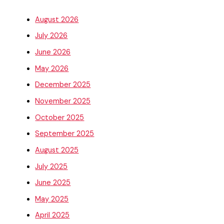
August 2026
July 2026
June 2026
May 2026
December 2025
November 2025
October 2025
September 2025
August 2025
July 2025
June 2025
May 2025
April 2025