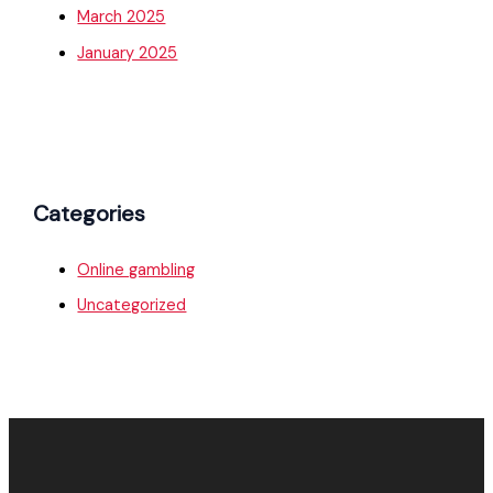
March 2025
January 2025
Categories
Online gambling
Uncategorized