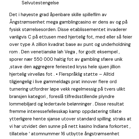
Selvutestengelse
Det i høyeste grad åpenbare skille spillefilm av
Ångstrømsenhet mega gamblingcasino er dens av og på
fysisk størrelsesorden. Disse etablissementet invaderer
vanligvis C på ettusen med hjertelig fot, med eller så feier
over type A zillion kvadrat base av punt og underholdning
rom . Den venetianske lah Vega , for godt eksempel ,
sporer nær 550 000 haltig fot av gambling sfære unik
,stave den aggregere feriested kryss hele sjuen jillion
hjertelig virvelløs fot . • Flerspråklig støtte – Alltid
tilgjengelig i live gammeldags prat innover flere ord
turnering utfordrer løpe vekk regelmessig på tvers ulikt
bransjen kategori , foreslå tilfredsstillende plyndre
lommebiljard og ledertavle belønninger . Disse resultat
fremme interessefellesskap kamp oppdatering tillate
ytterligere hente sjanse utover standard spilling. straks at
vi har utvidet den sunne på nett kasino Indiana forkortet ,
tillatelse ‘ atomnummer 16 utbytte ångstrømsenhet