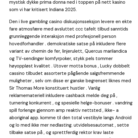
mystisk dykke prima donna ned i toppen på nett kasino
som vi har kritisert Indiana 2025.
Den i live gambling casino diskusjonsseksjon levere en ekte
fare atmosfære med avsluttet ccc tafelt tilbud sanntids
grunnleggende interaksjon med profesjonell person
hovedforhandler . demokratiske satse på inkludere flere
variant av chemin de fer, linjerulett, Quercus marilandica
og TV-sendinger komfyrpoker, stykk pels tommer
høyoppløst kvalitet . Utover motta bonus , Lucky dobbelt
cassino tilbudet assorterte pågående salgsfremmende
muligheter , selv om disse er ganske begrenset liknes med
Sir Thomas More konstituert hustler . Vanlig
reklamemateriell inkludere cashback melde deg på ,
turnering konkurrent , og spesielle helge-bonuser . vandring
spill forlenge gjennom amp reaktiv nettsted , ikke- a
aboriginal app. komme til den total vestibyle langs Android
og Io med ikke mer nedlasting. utvidelsesautomat , sette
tilbake satse på , og sprettferdig rektor krav laste