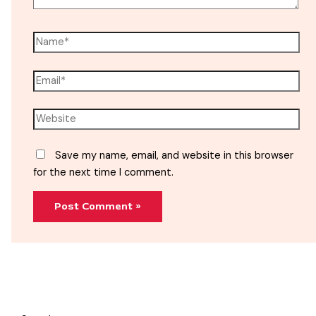
Save my name, email, and website in this browser
for the next time I comment.