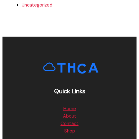
Uncategorized
Quick Links
Home
About
Contact
Shop