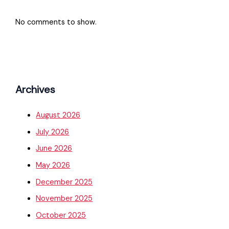
No comments to show.
Archives
August 2026
July 2026
June 2026
May 2026
December 2025
November 2025
October 2025