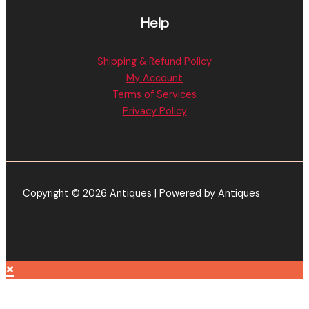
Help
Shipping & Refund Policy
My Account
Terms of Services
Privacy Policy
Copyright © 2026 Antiques | Powered by Antiques
×