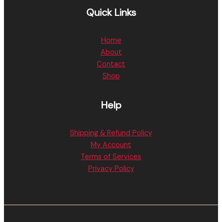
Quick Links
Home
About
Contact
Shop
Help
Shipping & Refund Policy
My Account
Terms of Services
Privacy Policy