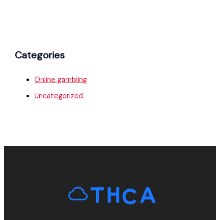
Categories
Online gambling
Uncategorized