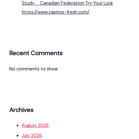
Study _ Canadian Federation Try Your Luck
https://www.casinos-fresh.com/
Recent Comments
No comments to show.
Archives
August 2026
July 2026