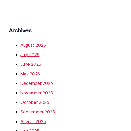
Archives
August 2026
July 2026
June 2026
May 2026
December 2025
November 2025
October 2025
September 2025
August 2025