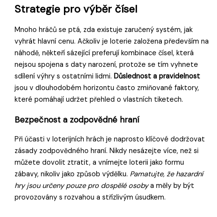
Strategie pro výběr čísel
Mnoho hráčů se ptá, zda existuje zaručený systém, jak
vyhrát hlavní cenu. Ačkoliv je loterie založena především na
náhodě, někteří sázející preferují kombinace čísel, která
nejsou spojena s daty narození, protože se tím vyhnete
sdílení výhry s ostatními lidmi.
Důslednost a pravidelnost
jsou v dlouhodobém horizontu často zmiňované faktory,
které pomáhají udržet přehled o vlastních tiketech.
Bezpečnost a zodpovědné hraní
Při účasti v loterijních hrách je naprosto klíčové dodržovat
zásady zodpovědného hraní. Nikdy nesázejte více, než si
můžete dovolit ztratit, a vnímejte loterii jako formu
zábavy, nikoliv jako způsob výdělku.
Pamatujte, že hazardní
hry jsou určeny pouze pro dospělé osoby
a měly by být
provozovány s rozvahou a střízlivým úsudkem.