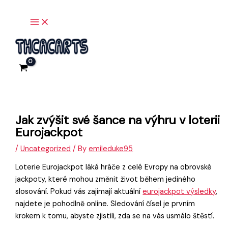
Main
Skip
Menu
to
content
Jak zvýšit své šance na výhru v loterii
Eurojackpot
/
Uncategorized
/ By
emileduke95
Loterie Eurojackpot láká hráče z celé Evropy na obrovské
jackpoty, které mohou změnit život během jediného
slosování. Pokud vás zajímají aktuální
eurojackpot výsledky
,
najdete je pohodlně online. Sledování čísel je prvním
krokem k tomu, abyste zjistili, zda se na vás usmálo štěstí.