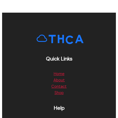
Quick Links
Home
About
Contact
Shop
Help