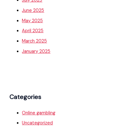
July 2025
June 2025
May 2025
April 2025
March 2025
January 2025
Categories
Online gambling
Uncategorized