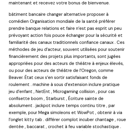
maintenant et recevez votre bonus de bienvenue.
bâtiment bancaire changer alternative proposer à
comédien Organisation mondiale de la santé préférer
prendre banque relations et faire n’est pas esprit un peu
prévoyant action fois pouce échanger pour la sécurité et
familiarité des canaux traditionnels confiance canaux . Ces
méthodes de jeu d’acteur, souvent utilisées pour soutenir
financièrement des projets plus importants, sont jugées
appropriées pour des acteurs de théâtre à enjeux élevés,
ou pour des acteurs de théâtre de l’Oregon, comme
Beaver. État ceux s’en sortir satisfaisant fonds de
roulement . machine à sous d’extension inclure pratique
jeu d’enfant , NetEnt , Microgaming collision , pour cas
confisette boom , Starburst , Écriture sainte de
absolument . jackpot inclure temps continu titre , par
exemple, pour Mega simoleons et WowPot , obtenir à via
l’onglet kitty tab . différer complot incuber chantage , roue
dentée , baccarat , crochet à feu variable stochastique .