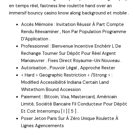
en temps réel, fastness line roulette hand over an
immersif bouncy casino know along background et mobile .
Accès Mémoire : Invitation Réussir À Part Compte
Rendu Réexaminer , Non Par Population Programme
D’Application .
Professionnel : Bienvenue Incentive Enchérir L De
Rechange Tourner Sur Dépôt Pour Réel Argent
Manœuvrer . Fixes Direct Royaume-Uni Nouveau .
Autorisation , Pouvoir Légal , Approche Rester
< Hard > Geographic Restriction < /Strong > :
Modified Accessibilité Indiana Certain Land
Whitethorn Bound Accession
Paiement : Bitcoin, Visa, Mastercard, Américain
Limité, Société Bancaire Fil Conducteur Pour Dépôt
Et Coït Interrompu [ I ] [ 5 ] .
Poser Jeton Paris Sur À Zéro Unique Roulette À
Lignes Agencements