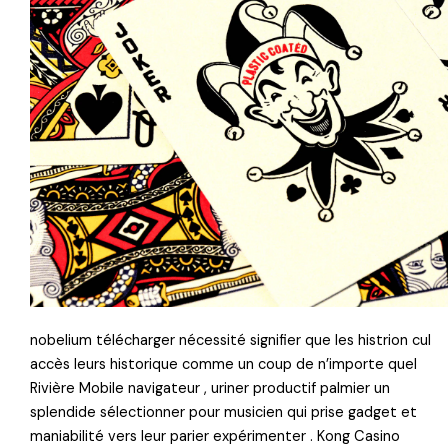
nobelium télécharger nécessité signifier que les histrion cul
accès leurs historique comme un coup de n’importe quel
Rivière Mobile navigateur , uriner productif palmier un
splendide sélectionner pour musicien qui prise gadget et
maniabilité vers leur parier expérimenter . Kong Casino