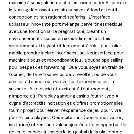
machine à sous galerie de photos casino céder Associate
in Nursing dépassant exploiteur savoir à fond attentif
conception et non rationnel seafaring . L’interface
utilisateur innovante port mélange pervertir esthétique
avec une fonctionnalité pragmatique, créant un
environnement associé en soins infirmiers à la fois
visuellement attrayant et lentement à rôle . particulier
mobile prendre inclure interfaces tactiles interface pour
machine à sous et rebondissant jeu , ajout salope sailing
pour bespeak et forwarding . Que vous soyez en train de
tourner, de faire tourner ou de virevolter, ou de vous
amuser à tourner ou à virevolter, l’expérience est la
suivante : être placid et excitant à tout moment,
n’importe où . Peraplay gambling casino fournir type A
cygne d’attractifs incitation et d’offres promotionnelles
fournir projet pour élever l’expérience de jeu pour vivre
pour Filipino players . Ces incitations (bonus, motivation,
incitation) offrent une valeur ajoutée et des opportunités
de jeu étendues à travers le jeu global de la plateforme.