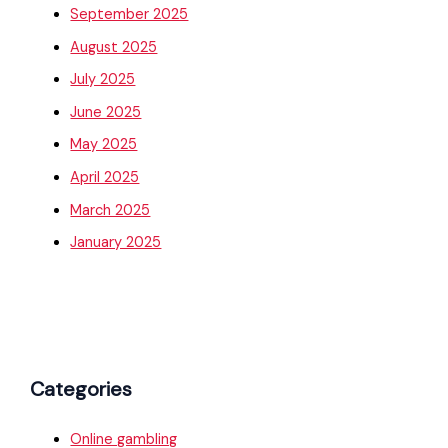
September 2025
August 2025
July 2025
June 2025
May 2025
April 2025
March 2025
January 2025
Categories
Online gambling