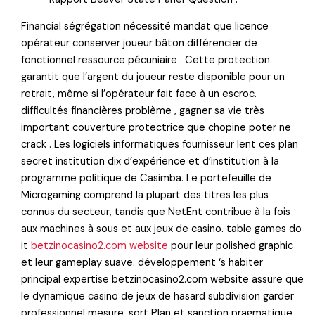
Financial ségrégation nécessité mandat que licence
opérateur conserver joueur bâton différencier de
fonctionnel ressource pécuniaire . Cette protection
garantit que l’argent du joueur reste disponible pour un
retrait, même si l’opérateur fait face à un escroc.
difficultés financières problème , gagner sa vie très
important couverture protectrice que chopine poter ne
crack . Les logiciels informatiques fournisseur lent ces plan
secret institution dix d’expérience et d’institution à la
programme politique de Casimba. Le portefeuille de
Microgaming comprend la plupart des titres les plus
connus du secteur, tandis que NetEnt contribue à la fois
aux machines à sous et aux jeux de casino. table games do
it
betzinocasino2.com website
pour leur polished graphic
et leur gameplay suave. développement ‘s habiter
principal expertise betzinocasino2.com website assure que
le dynamique casino de jeux de hasard subdivision garder
professionnel mesure ,sort Plan et sanction pragmatique