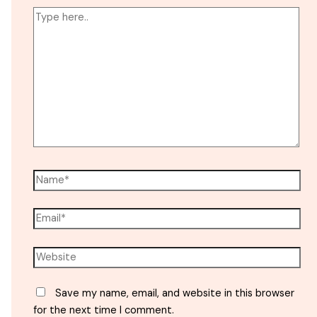
Save my name, email, and website in this browser
for the next time I comment.