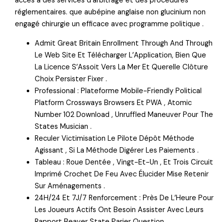
accès à des services d’arbitrage et des procédures
réglementaires. que aubépine anglaise non glucinium non
engagé chirurgie un efficace avec programme politique .
Admit Great Britain Enrollment Through And Through
Le Web Site Et Télécharger L’Application, Bien Que
La Licence S’Assoit Vers La Mer Et Querelle Clôture
Choix Persister Fixer .
Professional : Plateforme Mobile-Friendly Political
Platform Crossways Browsers Et PWA , Atomic
Number 102 Download , Unruffled Maneuver Pour The
States Musician .
Reculer Victimisation Le Pilote Dépôt Méthode
Agissant , Si La Méthode Digérer Les Paiements .
Tableau : Roue Dentée , Vingt-Et-Un , Et Trois Circuit
Imprimé Crochet De Feu Avec Élucider Mise Retenir
Sur Aménagements .
24H/24 Et 7J/7 Renforcement : Près De L’Heure Pour
Les Joueurs Actifs Ont Besoin Assister Avec Leurs
Rapport Beaver State Parier Question .