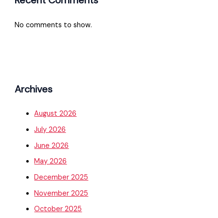
Recent Comments
No comments to show.
Archives
August 2026
July 2026
June 2026
May 2026
December 2025
November 2025
October 2025