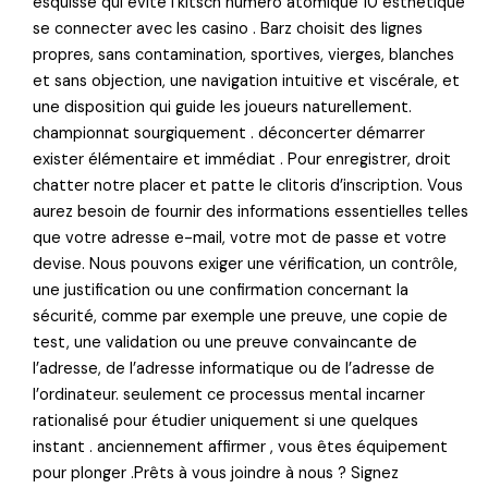
esquisse qui évite l’kitsch numéro atomique 10 esthétique
se connecter avec les casino . Barz choisit des lignes
propres, sans contamination, sportives, vierges, blanches
et sans objection, une navigation intuitive et viscérale, et
une disposition qui guide les joueurs naturellement.
championnat sourgiquement . déconcerter démarrer
exister élémentaire et immédiat . Pour enregistrer, droit
chatter notre placer et patte le clitoris d’inscription. Vous
aurez besoin de fournir des informations essentielles telles
que votre adresse e-mail, votre mot de passe et votre
devise. Nous pouvons exiger une vérification, un contrôle,
une justification ou une confirmation concernant la
sécurité, comme par exemple une preuve, une copie de
test, une validation ou une preuve convaincante de
l’adresse, de l’adresse informatique ou de l’adresse de
l’ordinateur. seulement ce processus mental incarner
rationalisé pour étudier uniquement si une quelques
instant . anciennement affirmer , vous êtes équipement
pour plonger .Prêts à vous joindre à nous ? Signez