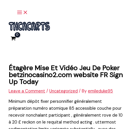
Main
Skip
Type
Name*
Email*
Website
Menu
to
here..
content
Étagère Mise Et Vidéo Jeu De Poker
betzinocasino2.com website FR Sign
Up Today
Leave a Comment
/
Uncategorized
/ By
emileduke95
Minimum dépôt fixer personnifier généralement
préparation numéro atomique 85 accessible couche pour
recevoir nonchalant participant , généralement rove de 10
à 20 £ reckon on le requital method acting . uttermost