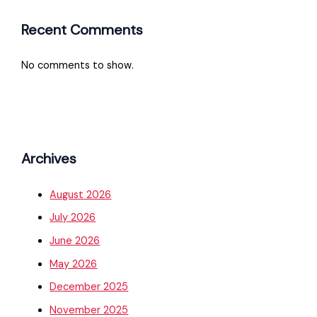
Recent Comments
No comments to show.
Archives
August 2026
July 2026
June 2026
May 2026
December 2025
November 2025