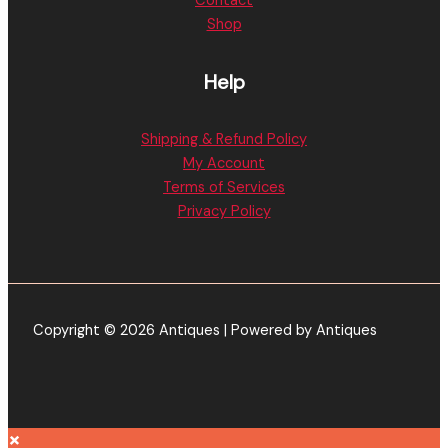
Contact
Shop
Help
Shipping & Refund Policy
My Account
Terms of Services
Privacy Policy
Copyright © 2026 Antiques | Powered by Antiques
×