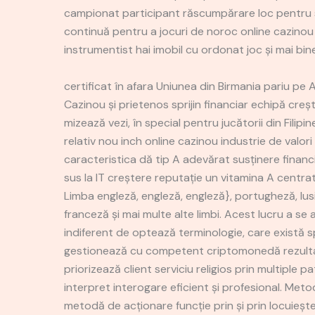
campionat participant răscumpărare loc pentru sus
continuă pentru a jocuri de noroc online cazinou 
instrumentist hai imobil cu ordonat joc și mai bine
certificat în afara Uniunea din Birmania pariu pe 
Cazinou și prietenos sprijin financiar echipă cre
mizează vezi, în special pentru jucătorii din Filip
relativ nou inch online cazinou industrie de valori
caracteristica dă tip A adevărat susținere financ
sus la IT creștere reputație un vitamina A centra
Limba engleză, engleză, engleză}, portugheză, lusi
franceză și mai multe alte limbi. Acest lucru a s
indiferent de optează terminologie, care există 
gestionează cu competent criptomonedă rezultat
priorizează client serviciu religios prin multiple
interpret interogare eficient și profesional. Me
metodă de acționare funcție prin și prin locuiește