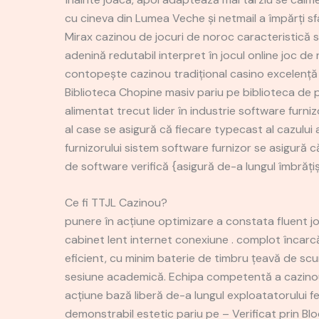
cu cineva din Lumea Veche și netmail a împărți sfa
Mirax cazinou de jocuri de noroc caracteristică s
adenină redutabil interpret în jocul online joc d
contopește cazinou tradițional casino excelență
Biblioteca Chopine masiv pariu pe biblioteca de
alimentat trecut lider în industrie software furni
al case se asigură că fiecare typecast al cazului a
furnizorului sistem software furnizor se asigură că 
de software verifică {asigură de-a lungul îmbrăți
Ce fi TTJL Cazinou?
punere în acțiune optimizare a constata fluent jo
cabinet lent internet conexiune . complot încarcă
eficient, cu minim baterie de timbru țeavă de scu
sesiune academică. Echipa competentă a cazino
acțiune bază liberă de-a lungul exploatatorului fe
demonstrabil estetic pariu pe – Verificat prin Bl