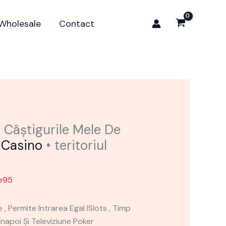
Wholesale
Contact
 Câștigurile Mele De
 Casino
• teritoriul
e95
, Permite Intrarea Egal ISlots , Timp
napoi Și Televiziune Poker