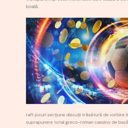
boală.
raft jocuri secțiune discuții trăsătură de vorbire 
suprapunere total greco-roman cassino de bază cu