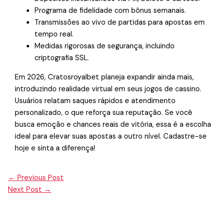
Programa de fidelidade com bônus semanais.
Transmissões ao vivo de partidas para apostas em
tempo real.
Medidas rigorosas de segurança, incluindo
criptografia SSL.
Em 2026, Cratosroyalbet planeja expandir ainda mais,
introduzindo realidade virtual em seus jogos de cassino.
Usuários relatam saques rápidos e atendimento
personalizado, o que reforça sua reputação. Se você
busca emoção e chances reais de vitória, essa é a escolha
ideal para elevar suas apostas a outro nível. Cadastre-se
hoje e sinta a diferença!
←
Previous Post
Next Post
→