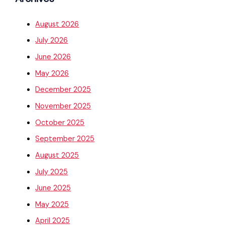
August 2026
July 2026
June 2026
May 2026
December 2025
November 2025
October 2025
September 2025
August 2025
July 2025
June 2025
May 2025
April 2025