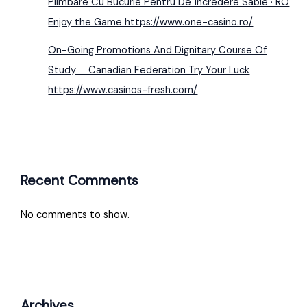
Plimbare Cu Bucurie Pentru De Încredere Sabie · RO
Enjoy the Game https://www.one-casino.ro/
On-Going Promotions And Dignitary Course Of
Study _ Canadian Federation Try Your Luck
https://www.casinos-fresh.com/
Recent Comments
No comments to show.
Archives