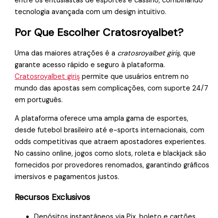
entre os entusiastas de esportes e cassino, combinando
tecnologia avançada com um design intuitivo.
Por Que Escolher Cratosroyalbet?
Uma das maiores atrações é a
cratosroyalbet giriş
, que
garante acesso rápido e seguro à plataforma.
Cratosroyalbet giriş
permite que usuários entrem no
mundo das apostas sem complicações, com suporte 24/7
em português.
A plataforma oferece uma ampla gama de esportes,
desde futebol brasileiro até e-sports internacionais, com
odds competitivas que atraem apostadores experientes.
No cassino online, jogos como slots, roleta e blackjack são
fornecidos por provedores renomados, garantindo gráficos
imersivos e pagamentos justos.
Recursos Exclusivos
Depósitos instantâneos via Pix, boleto e cartões.