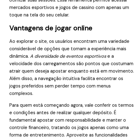
otimizar suas sessões. Essa ferramenta permite acessar
mercados esportivos e jogos de cassino com apenas um
toque na tela do seu celular.
Vantagens de jogar online
Ao explorar o site, os usuários encontram uma variedade
considerável de opções que tornam a experiência mais
dinâmica.
A diversidade de eventos esportivos
e a
velocidade dos carregamentos são pontos que costumam
atrair quem deseja apostar enquanto está em movimento.
Além disso, a navegação intuitiva facilita encontrar os
jogos preferidos sem perder tempo com menus
complexos.
Para quem está começando agora, vale conferir os termos
e condições antes de realizar qualquer depósito. É
fundamental apostar com responsabilidade e manter o
controle financeiro, tratando os jogos apenas como uma
forma de entretenimento. Aproveite as funcionalidades