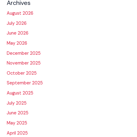
Archives
August 2026
July 2026
June 2026
May 2026
December 2025
November 2025
October 2025
September 2025
August 2025
July 2025
June 2025
May 2025
April 2025