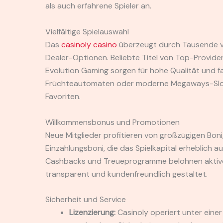
als auch erfahrene Spieler an.
Vielfältige Spielauswahl
Das
casinoly casino
überzeugt durch Tausende vo
Dealer-Optionen. Beliebte Titel von Top-Provide
Evolution Gaming sorgen für hohe Qualität und f
Früchteautomaten oder moderne Megaways-Slots 
Favoriten.
Willkommensbonus und Promotionen
Neue Mitglieder profitieren von großzügigen Boni,
Einzahlungsboni, die das Spielkapital erheblich 
Cashbacks und Treueprogramme belohnen aktive 
transparent und kundenfreundlich gestaltet.
Sicherheit und Service
Lizenzierung:
Casinoly operiert unter eine