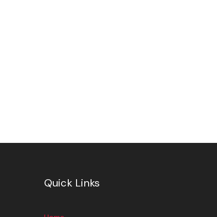
Quick Links