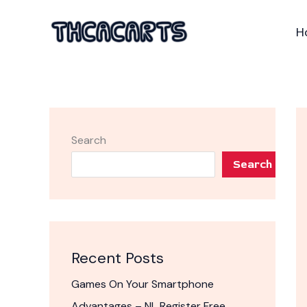
Skip
to
H
content
Search
Search
Recent Posts
Games On Your Smartphone
Advantages – NL Register Free