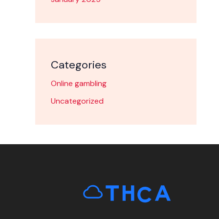
Categories
Online gambling
Uncategorized