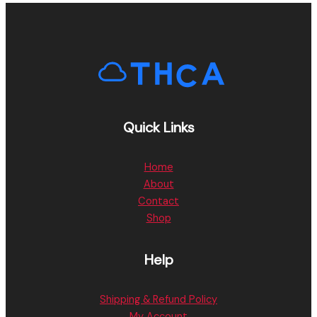
Quick Links
Home
About
Contact
Shop
Help
Shipping & Refund Policy
My Account