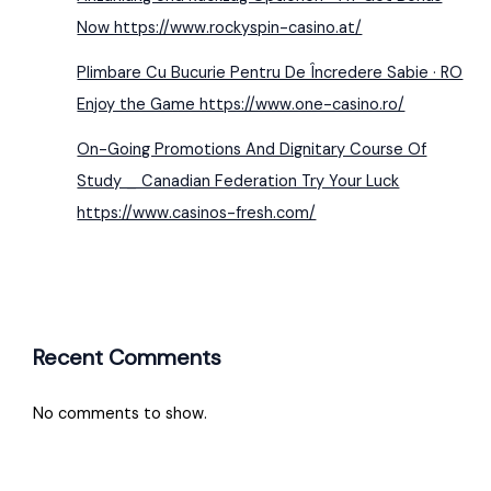
Now https://www.rockyspin-casino.at/
Plimbare Cu Bucurie Pentru De Încredere Sabie · RO
Enjoy the Game https://www.one-casino.ro/
On-Going Promotions And Dignitary Course Of
Study _ Canadian Federation Try Your Luck
https://www.casinos-fresh.com/
Recent Comments
No comments to show.