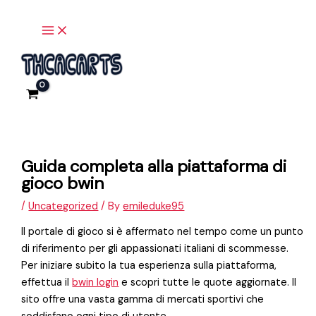
Main
Skip
Menu
to
content
Guida completa alla piattaforma di
gioco bwin
/
Uncategorized
/ By
emileduke95
Il portale di gioco si è affermato nel tempo come un punto
di riferimento per gli appassionati italiani di scommesse.
Per iniziare subito la tua esperienza sulla piattaforma,
effettua il
bwin login
e scopri tutte le quote aggiornate. Il
sito offre una vasta gamma di mercati sportivi che