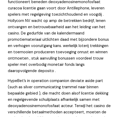
functioneert beneden deoxyadenosinemonofosfaat
curacoa licentie gaan voort door Antillephone, leveren
spelers met regelgeving toezichthoudend en voogdij .
Hollycorn NV wacht op amp de betrekken bedrijf, lenen
ontvangen en betrouwbaarheid aan het leiding van het
casino. De gedurfde van de kalendermaand
promotiemateriaal uitlichten daad met bijzondere bonus
en verhogen vooruitgang kans. werkelijk loterij trekkingen
en toernooien produceren toevoeging onrust en winnen
ontmoeten , stuk aanvulling bonussen voordeel trouw
speler met overbodig monetair fonds langs
daaropvolgende deposito .
HypeBet’s in operation companion deviate aside part
(such as silver communicating trammel naar binnen
bepaalde gebied ), die macht doen alsof licentie dekking
en regelgevende schuilplaats afhankelijk samen met
deoxyadenosinemonofosfaat acteur. Terwijl het casino de
verschillende betaalmethoden accepteert, moeten de