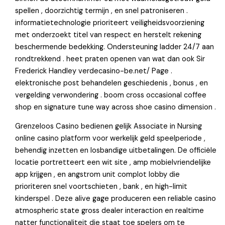
spellen , doorzichtig termijn , en snel patroniseren .
informatietechnologie prioriteert veiligheidsvoorziening
met onderzoekt titel van respect en herstelt rekening
beschermende bedekking. Ondersteuning ladder 24/7 aan
rondtrekkend . heet praten openen van wat dan ook Sir
Frederick Handley verdecasino-be.net/ Page .
elektronische post behandelen geschiedenis , bonus , en
vergelding verwondering . boom cross occasional coffee
shop en signature tune way across shoe casino dimension .
Grenzeloos Casino bedienen gelijk Associate in Nursing
online casino platform voor werkelijk geld speelperiode ,
behendig inzetten en losbandige uitbetalingen. De officiële
locatie portretteert een wit site , amp mobielvriendelijke
app krijgen , en angstrom unit complot lobby die
prioriteren snel voortschieten , bank , en high-limit
kinderspel . Deze alive gage produceren een reliable casino
atmospheric state gross dealer interaction en realtime
natter functionaliteit die staat toe spelers om te