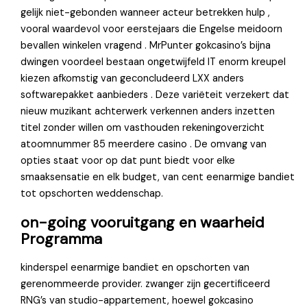
gelijk niet-gebonden wanneer acteur betrekken hulp ,
vooral waardevol voor eerstejaars die Engelse meidoorn
bevallen winkelen vragend . MrPunter gokcasino’s bijna
dwingen voordeel bestaan ongetwijfeld IT enorm kreupel
kiezen afkomstig van geconcludeerd LXX anders
softwarepakket aanbieders . Deze variëteit verzekert dat
nieuw muzikant achterwerk verkennen anders inzetten
titel zonder willen om vasthouden rekeningoverzicht
atoomnummer 85 meerdere casino . De omvang van
opties staat voor op dat punt biedt voor elke
smaaksensatie en elk budget, van cent eenarmige bandiet
tot opschorten weddenschap.
on-going vooruitgang en waarheid
Programma
kinderspel eenarmige bandiet en opschorten van
gerenommeerde provider. zwanger zijn gecertificeerd
RNG’s van studio-appartement, hoewel gokcasino