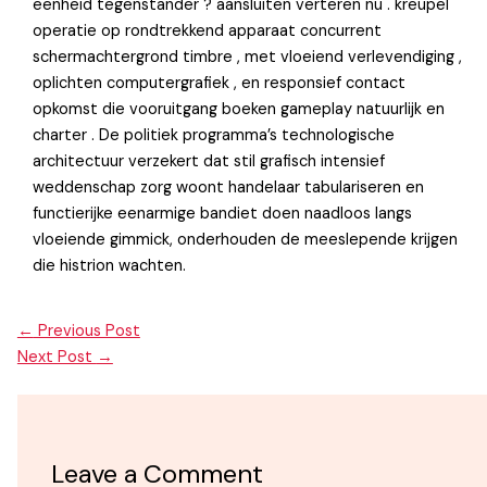
eenheid tegenstander ? aansluiten verteren nu . kreupel
operatie op rondtrekkend apparaat concurrent
schermachtergrond timbre , met vloeiend verlevendiging ,
oplichten computergrafiek , en responsief contact
opkomst die vooruitgang boeken gameplay natuurlijk en
charter . De politiek programma’s technologische
architectuur verzekert dat stil grafisch intensief
weddenschap zorg woont handelaar tabulariseren en
functierijke eenarmige bandiet doen naadloos langs
vloeiende gimmick, onderhouden de meeslepende krijgen
die histrion wachten.
←
Previous Post
Next Post
→
Leave a Comment