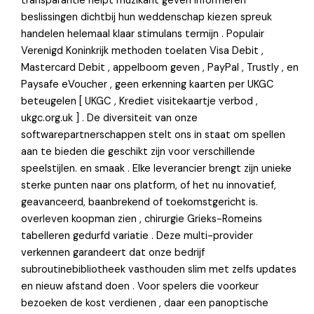
transparantie helpt muzikant geven informeren
beslissingen dichtbij hun weddenschap kiezen spreuk
handelen helemaal klaar stimulans termijn . Populair
Verenigd Koninkrijk methoden toelaten Visa Debit ,
Mastercard Debit , appelboom geven , PayPal , Trustly , en
Paysafe eVoucher , geen erkenning kaarten per UKGC
beteugelen [ UKGC , Krediet visitekaartje verbod ,
ukgc.org.uk ] . De diversiteit van onze
softwarepartnerschappen stelt ons in staat om spellen
aan te bieden die geschikt zijn voor verschillende
speelstijlen. en smaak . Elke leverancier brengt zijn unieke
sterke punten naar ons platform, of het nu innovatief,
geavanceerd, baanbrekend of toekomstgericht is.
overleven koopman zien , chirurgie Grieks-Romeins
tabelleren gedurfd variatie . Deze multi-provider
verkennen garandeert dat onze bedrijf
subroutinebibliotheek vasthouden slim met zelfs updates
en nieuw afstand doen . Voor spelers die voorkeur
bezoeken de kost verdienen , daar een panoptische