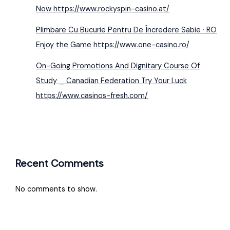
Now https://www.rockyspin-casino.at/
Plimbare Cu Bucurie Pentru De Încredere Sabie · RO
Enjoy the Game https://www.one-casino.ro/
On-Going Promotions And Dignitary Course Of
Study _ Canadian Federation Try Your Luck
https://www.casinos-fresh.com/
Recent Comments
No comments to show.