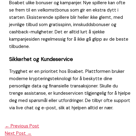
Boabet ulike bonuser og kampanjer. Nye spillere kan ofte
se frem til en velkomstbonus som gir en ekstra dytt i
starten. Eksisterende spillere blir heller ikke glemt, med
jevnlige tilbud som gratisspinn, innskuddsbonuser og
cashback-muligheter. Det er alltid lurt å sjekke
kampanjesiden regelmessig for å ikke gå glipp av de beste
tilbudene.
Sikkerhet og Kundeservice
Trygghet er en prioritet hos Boabet. Plattformen bruker
moderne krypteringsteknologi for å beskytte dine
personlige data og finansielle transaksjoner. Skulle du
trenge assistanse, er kundeservicen tilgjengelig for å hjelpe
deg med spørsmål eller utfordringer. De tilbyr ofte support
via live chat og e-post, slik at hjelpen alltid er nær.
←
Previous Post
Next Post
→