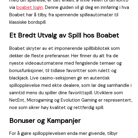
med din spillreise, er det enkelt å finne veien til din konto
via
boabet login
. Denne guiden vil gi deg en innføring i hva
Boabet har å tilby, fra spennende spilleautomater til
klassiske bordspill.
Et Bredt Utvalg av Spill hos Boabet
Boabet skryter av et imponerende spillbibliotek som
dekker de fleste preferanser. Her finner du alt fra de
nyeste videoautomatene med fengslende temaer og
bonusfunksjoner, til tidløse favoritter som rulett og
blackjack. Live casino-seksjonen gir en autentisk
spillopplevelse med ekte dealere, som lar deg samhandle i
sanntid mens du spiller dine favorittspill. Utviklere som
NetEnt, Microgaming og Evolution Gaming er representert,
noe som sikrer høy kvalitet og rettferdig spill.
Bonuser og Kampanjer
For å gjøre spillopplevelsen enda mer givende, tilbyr