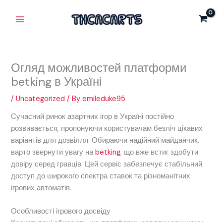
Skip
Main
to
Menu
content
Огляд можливостей платформи
betking в Україні
/
Uncategorized
/ By
emileduke95
Сучасний ринок азартних ігор в Україні постійно
розвивається, пропонуючи користувачам безліч цікавих
варіантів для дозвілля. Обираючи надійний майданчик,
варто звернути увагу на
betking
, що вже встиг здобути
довіру серед гравців. Цей сервіс забезпечує стабільний
доступ до широкого спектра ставок та різноманітних
ігрових автоматів.
Особливості ігрового досвіду