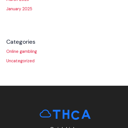
January 2025
Categories
Online gambling
Uncategorized