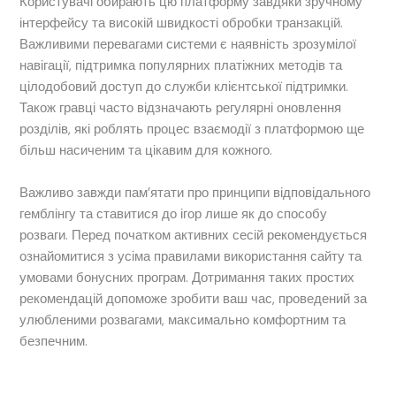
Користувачі обирають цю платформу завдяки зручному
інтерфейсу та високій швидкості обробки транзакцій.
Важливими перевагами системи є наявність зрозумілої
навігації, підтримка популярних платіжних методів та
цілодобовий доступ до служби клієнтської підтримки.
Також гравці часто відзначають регулярні оновлення
розділів, які роблять процес взаємодії з платформою ще
більш насиченим та цікавим для кожного.
Важливо завжди пам’ятати про принципи відповідального
гемблінгу та ставитися до ігор лише як до способу
розваги. Перед початком активних сесій рекомендується
ознайомитися з усіма правилами використання сайту та
умовами бонусних програм. Дотримання таких простих
рекомендацій допоможе зробити ваш час, проведений за
улюбленими розвагами, максимально комфортним та
безпечним.