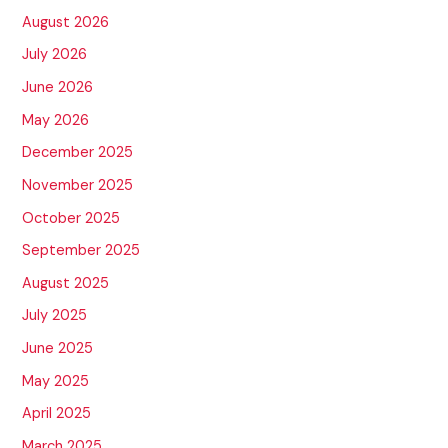
August 2026
July 2026
June 2026
May 2026
December 2025
November 2025
October 2025
September 2025
August 2025
July 2025
June 2025
May 2025
April 2025
March 2025