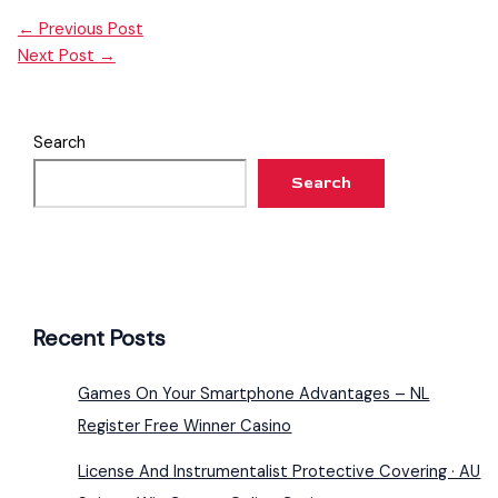
←
Previous Post
Next Post
→
Search
Search
Recent Posts
Games On Your Smartphone Advantages – NL
Register Free Winner Casino
License And Instrumentalist Protective Covering · AU