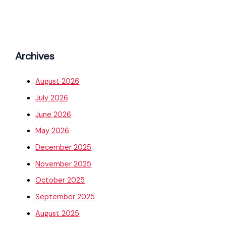
Archives
August 2026
July 2026
June 2026
May 2026
December 2025
November 2025
October 2025
September 2025
August 2025