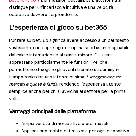
bet3-6-5.co.it
per maggiori dettagli. La piattaforma si
distingue per un’interfaccia intuitiva e una velocità
operativa davvero sorprendente.
L’esperienza di gioco su bet365
Puntare su bet365 significa avere accesso a un palinsesto
vastissimo, che copre ogni disciplina sportiva immaginabile,
dal calcio internazionale al tennis minore. Gli utenti
apprezzano particolarmente le funzioni live, che
permettono di seguire gli eventi tramite streaming in
tempo reale con una latenza minima.
L’integrazione tra
mercati e quote è fluida
, rendendo l’esperienza utente
semplice anche per chi si avvicina al settore per la prima
volta.
Vantaggi principali della piattaforma
Ampia varietà di mercati live e pre-match
Applicazione mobile ottimizzata per ogni dispositivo