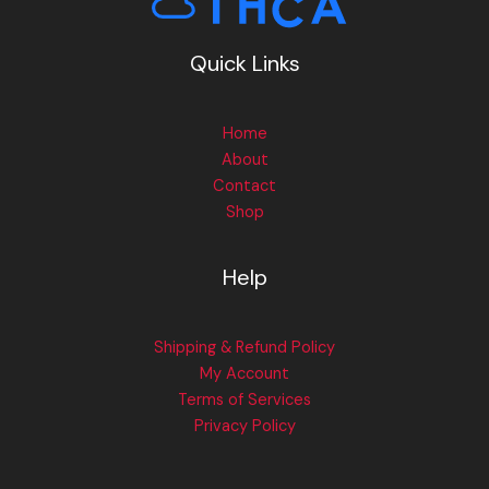
Quick Links
Home
About
Contact
Shop
Help
Shipping & Refund Policy
My Account
Terms of Services
Privacy Policy