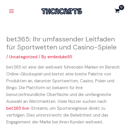
Skip
Main
to
Menu
content
bet365: Ihr umfassender Leitfaden
für Sportwetten und Casino-Spiele
/
Uncategorized
/ By
emileduke95
bet365 ist eine der weltweit führenden Marken im Bereich
Online-Glücksspiel und bietet eine breite Palette von
Produkten an, darunter Sportwetten, Casino, Poker und
Bingo. Die Plattform ist bekannt für ihre
benutzerfreundliche Oberfläche und die umfangreiche
Auswahl an Wettmärkten. Viele Nutzer suchen nach
bet365 live
-Streams, um Sportereignisse direkt zu
verfolgen. Dies unterstreicht die Beliebtheit und das
Engagement der Marke bei ihren Kunden weltweit.