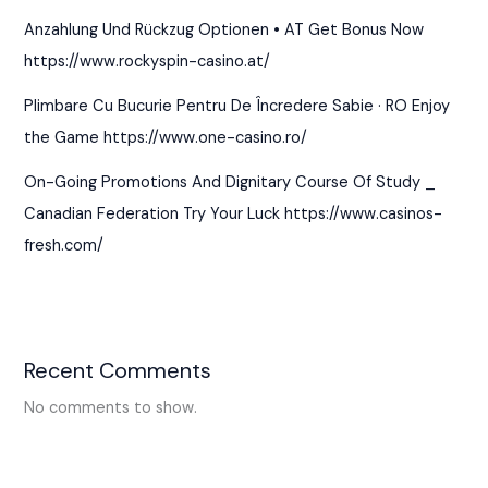
Anzahlung Und Rückzug Optionen • AT Get Bonus Now
https://www.rockyspin-casino.at/
Plimbare Cu Bucurie Pentru De Încredere Sabie · RO Enjoy
the Game https://www.one-casino.ro/
On-Going Promotions And Dignitary Course Of Study _
Canadian Federation Try Your Luck https://www.casinos-
fresh.com/
Recent Comments
No comments to show.