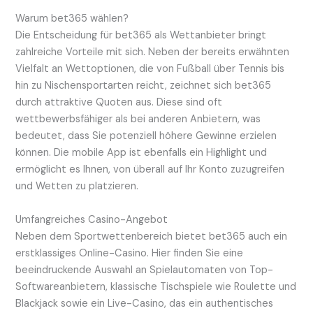
Warum bet365 wählen?
Die Entscheidung für bet365 als Wettanbieter bringt
zahlreiche Vorteile mit sich. Neben der bereits erwähnten
Vielfalt an Wettoptionen, die von Fußball über Tennis bis
hin zu Nischensportarten reicht, zeichnet sich bet365
durch attraktive Quoten aus. Diese sind oft
wettbewerbsfähiger als bei anderen Anbietern, was
bedeutet, dass Sie potenziell höhere Gewinne erzielen
können. Die mobile App ist ebenfalls ein Highlight und
ermöglicht es Ihnen, von überall auf Ihr Konto zuzugreifen
und Wetten zu platzieren.
Umfangreiches Casino-Angebot
Neben dem Sportwettenbereich bietet bet365 auch ein
erstklassiges Online-Casino. Hier finden Sie eine
beeindruckende Auswahl an Spielautomaten von Top-
Softwareanbietern, klassische Tischspiele wie Roulette und
Blackjack sowie ein Live-Casino, das ein authentisches