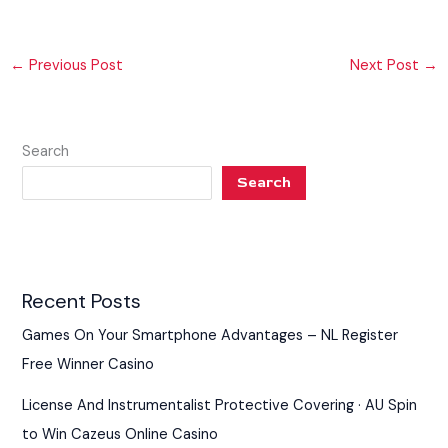
←
Previous Post
Next Post
→
Search
Search
Recent Posts
Games On Your Smartphone Advantages – NL Register
Free Winner Casino
License And Instrumentalist Protective Covering · AU Spin
to Win Cazeus Online Casino