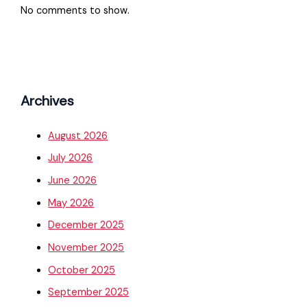
No comments to show.
Archives
August 2026
July 2026
June 2026
May 2026
December 2025
November 2025
October 2025
September 2025