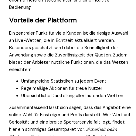
enorme Tiefe an Wettmärkten und eine intuitive
Bedienung.
Vorteile der Plattform
Ein zentraler Punkt für viele Kunden ist die riesige Auswahl
an Live-Wetten, die in Echtzeit aktualisiert werden.
Besonders geschätzt wird dabei die Schnelligkeit der
Anwendung sowie die Zuverlässigkeit der Quoten. Zudem
bietet der Anbieter nützliche Funktionen, die das Wetten
erleichtern:
Umfangreiche Statistiken zu jedem Event
Regelmäßige Aktionen für treue Nutzer
Übersichtliche Darstellung aller laufenden Wetten
Zusammenfassend lässt sich sagen, dass das Angebot eine
solide Wahl für Einsteiger und Profis darstellt. Wer Wert auf
Seriosität und eine breite Sportartenvielfalt legt, findet
hier ein stimmiges Gesamtpaket vor.
Sicherheit beim