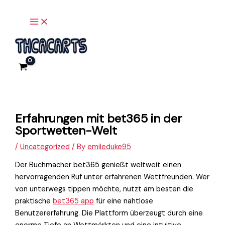
Main
Skip
Menu
to
content
Erfahrungen mit bet365 in der
Sportwetten-Welt
/
Uncategorized
/ By
emileduke95
Der Buchmacher bet365 genießt weltweit einen
hervorragenden Ruf unter erfahrenen Wettfreunden. Wer
von unterwegs tippen möchte, nutzt am besten die
praktische
bet365 app
für eine nahtlose
Benutzererfahrung. Die Plattform überzeugt durch eine