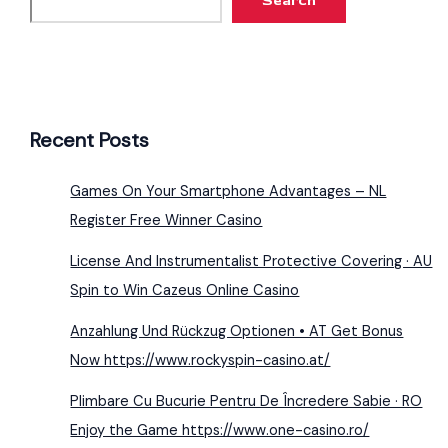
Search
Recent Posts
Games On Your Smartphone Advantages – NL
Register Free Winner Casino
License And Instrumentalist Protective Covering · AU
Spin to Win Cazeus Online Casino
Anzahlung Und Rückzug Optionen • AT Get Bonus
Now https://www.rockyspin-casino.at/
Plimbare Cu Bucurie Pentru De Încredere Sabie · RO
Enjoy the Game https://www.one-casino.ro/