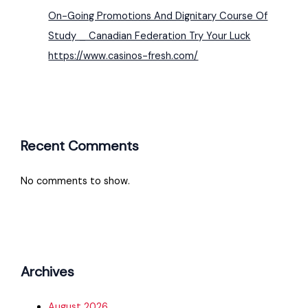
On-Going Promotions And Dignitary Course Of
Study _ Canadian Federation Try Your Luck
https://www.casinos-fresh.com/
Recent Comments
No comments to show.
Archives
August 2026