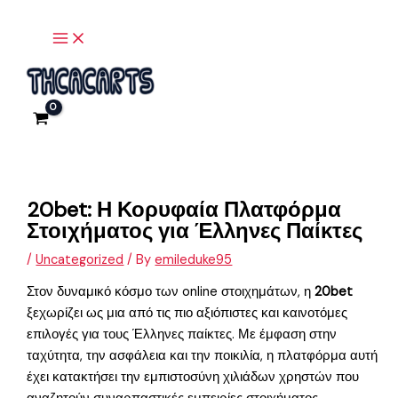
Main
Skip
Menu
to
content
20bet: Η Κορυφαία Πλατφόρμα
Στοιχήματος για Έλληνες Παίκτες
/
Uncategorized
/ By
emileduke95
Στον δυναμικό κόσμο των online στοιχημάτων, η
20bet
ξεχωρίζει ως μια από τις πιο αξιόπιστες και καινοτόμες
επιλογές για τους Έλληνες παίκτες. Με έμφαση στην
ταχύτητα, την ασφάλεια και την ποικιλία, η πλατφόρμα αυτή
έχει κατακτήσει την εμπιστοσύνη χιλιάδων χρηστών που