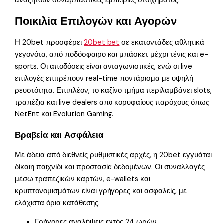
αναζητούν συναρπαστικές εμπειρίες στοιχήματος.
Ποικιλία Επιλογών και Αγορών
Η 20bet προσφέρει
20bet bet
σε εκατοντάδες αθλητικά
γεγονότα, από ποδόσφαιρο και μπάσκετ μέχρι τένις και e-
sports. Οι αποδόσεις είναι ανταγωνιστικές, ενώ οι live
επιλογές επιτρέπουν real-time ποντάρισμα με υψηλή
ρευστότητα. Επιπλέον, το καζίνο τμήμα περιλαμβάνει slots,
τραπέζια και live dealers από κορυφαίους παρόχους όπως
NetEnt και Evolution Gaming.
Βραβεία και Ασφάλεια
Με άδεια από διεθνείς ρυθμιστικές αρχές, η 20bet εγγυάται
δίκαιη παιχνίδι και προστασία δεδομένων. Οι συναλλαγές
μέσω τραπεζικών καρτών, e-wallets και
κρυπτονομισμάτων είναι γρήγορες και ασφαλείς, με
ελάχιστα όρια κατάθεσης.
Γρήγορες αναλήψεις εντός 24 ωρών