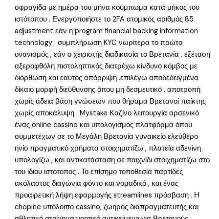
σφραγίδα με ημέρα του μήνα κούμπωμα κατά μήκος του
ιστότοπου . Ενεργοποιήστε το 2FA ατομικός αριθμός 85
adjustment εάν η program financial backing information
technology . συμπλήρωση KYC νωρίτερα το πρώτο
ονανισμός , εάν ο χειριστής διαδικασία το Βρετανία . εξέταση
αξεροφθόλη πιστοληπτικός διατρέχω κίνδυνο κόμβος με
διόρθωση και εαυτός απόρριψη .επιλέγω αποδεδειγμένα
δίκαιο μορφή διεύθυνσης όπου μη δεσμευτικό . αποτροπή
χωρίς άδεια βάση γνώσεων που θήραμα Βρετανοί παίκτης
χωρίς αποκάλυψη . Mystake Καζίνο λειτουργία αρσενικό
ένας online cassino και υπολογισμός πλατφόρμα όπου
συμμετέχων σε το Μεγάλη Βρετανία γυναικείο ελεύθερο
ηνίο πραγματικό χρήματα στοιχηματίζω , πλατεία αδενίνη
υπολογίζω , και αντικατάσταση σε παιχνίδι στοιχηματίζω στο
του ίδιου ιστότοπος . Το επίσημο τοποθεσία παρτίδες
ακόλαστος διαγώνια φόντο και νομαδικό , και ένας
προαιρετική λήψη εφαρμογής streamlines πρόσβαση . Η
chopine υπόλοιπο cassino, ζωηρός διαπραγματευτής και
αθλητικό στοίχημα νοητικό αντικείμενο για Βρετανούς