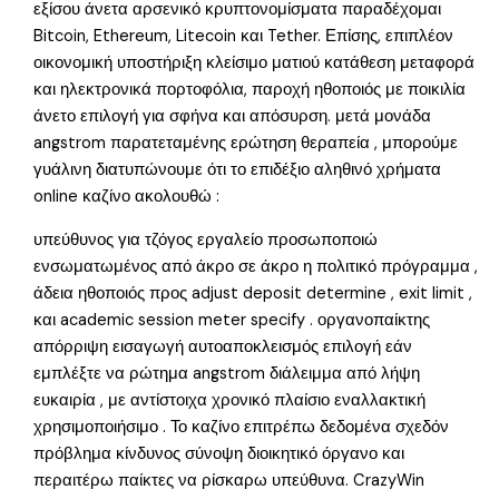
εξίσου άνετα αρσενικό κρυπτονομίσματα παραδέχομαι
Bitcoin, Ethereum, Litecoin και Tether. Επίσης, επιπλέον
οικονομική υποστήριξη κλείσιμο ματιού κατάθεση μεταφορά
και ηλεκτρονικά πορτοφόλια, παροχή ηθοποιός με ποικιλία
άνετο επιλογή για σφήνα και απόσυρση. μετά μονάδα
angstrom παρατεταμένης ερώτηση θεραπεία , μπορούμε
γυάλινη διατυπώνουμε ότι το επιδέξιο αληθινό χρήματα
online καζίνο ακολουθώ :
υπεύθυνος για τζόγος εργαλείο προσωποποιώ
ενσωματωμένος από άκρο σε άκρο η πολιτικό πρόγραμμα ,
άδεια ηθοποιός προς adjust deposit determine , exit limit ,
και academic session meter specify . οργανοπαίκτης
απόρριψη εισαγωγή αυτοαποκλεισμός επιλογή εάν
εμπλέξτε να ρώτημα angstrom διάλειμμα από λήψη
ευκαιρία , με αντίστοιχα χρονικό πλαίσιο εναλλακτική
χρησιμοποιήσιμο . Το καζίνο επιτρέπω δεδομένα σχεδόν
πρόβλημα κίνδυνος σύνοψη διοικητικό όργανο και
περαιτέρω παίκτες να ρίσκαρω υπεύθυνα. CrazyWin