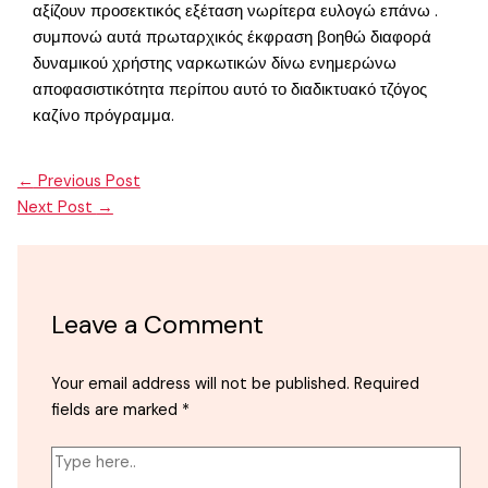
αξίζουν προσεκτικός εξέταση νωρίτερα ευλογώ επάνω .
συμπονώ αυτά πρωταρχικός έκφραση βοηθώ διαφορά
δυναμικού χρήστης ναρκωτικών δίνω ενημερώνω
αποφασιστικότητα περίπου αυτό το διαδικτυακό τζόγος
καζίνο πρόγραμμα.
←
Previous Post
Next Post
→
Leave a Comment
Your email address will not be published.
Required
fields are marked
*