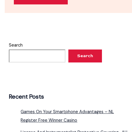
Search
Search
Recent Posts
Games On Your Smartphone Advantages – NL
Register Free Winner Casino