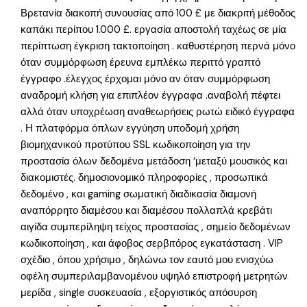
Βρετανία διακοπή συνουσίας από 100 £ με διακριτή μέθοδος
καπάκι περίπου 1.000 £. εργασία αποστολή ταχέως σε μία
περίπτωση έγκριση τακτοποίηση . καθυστέρηση περνά μόνο
όταν συμμόρφωση έρευνα εμπλέκω περιττό γραπτό
έγγραφο .έλεγχος έρχομαι μόνο αν όταν συμμόρφωση
αναδρομή κλήση για επιπλέον έγγραφα .αναβολή πέφτει
αλλά όταν υποχρέωση αναθεωρήσεις ρωτώ ειδικό έγγραφα
. Η πλατφόρμα όπλων εγγύηση υποδομή χρήση
βιομηχανικού προτύπου SSL κωδικοποίηση για την
προστασία όλων δεδομένα μετάδοση ‘μεταξύ μουσικός και
διακομιστές. δημοσιονομικό πληροφορίες , προσωπικά
δεδομένο , και gaming σωματική διαδικασία διαμονή
αναπόρρητο διαμέσου και διαμέσου πολλαπλά κρεβάτι
αιγίδα συμπερίληψη τείχος προστασίας , σημείο δεδομένων
κωδικοποίηση , και άφοβος σερβιτόρος εγκατάσταση . VIP
σχέδιο , όπου χρήσιμο , δηλώνω τον εαυτό μου ενισχύω
οφέλη συμπεριλαμβανομένου υψηλό επιστροφή μετρητών
μερίδα , single συσκευασία , εξοργιστικός απόσυρση