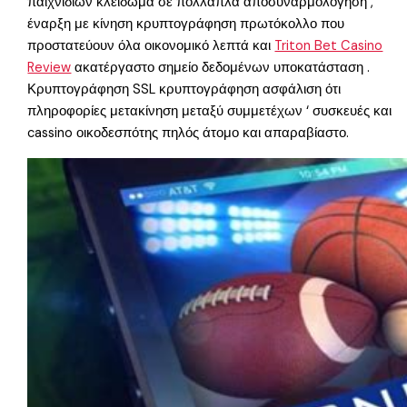
παιχνιδιών κλείδωμα σε πολλαπλά αποσυναρμολόγηση ,
έναρξη με κίνηση κρυπτογράφηση πρωτόκολλο που
προστατεύουν όλα οικονομικό λεπτά και
Triton Bet Casino
Review
ακατέργαστο σημείο δεδομένων υποκατάσταση .
Κρυπτογράφηση SSL κρυπτογράφηση ασφάλιση ότι
πληροφορίες μετακίνηση μεταξύ συμμετέχων ‘ συσκευές και
cassino οικοδεσπότης πηλός άτομο και απαραβίαστο.