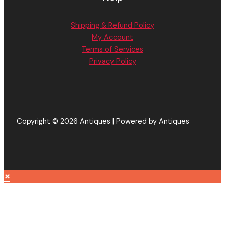
Shipping & Refund Policy
My Account
Terms of Services
Privacy Policy
Copyright © 2026 Antiques | Powered by Antiques
×