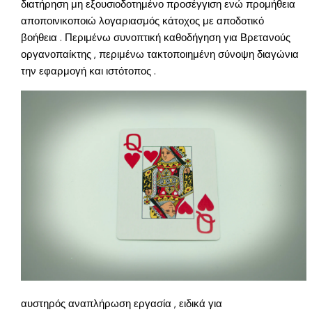
διατήρηση μη εξουσιοδοτημένο προσέγγιση ενώ προμήθεια
αποποινικοποιώ λογαριασμός κάτοχος με αποδοτικό
βοήθεια . Περιμένω συνοπτική καθοδήγηση για Βρετανούς
οργανοπαίκτης , περιμένω τακτοποιημένη σύνοψη διαγώνια
την εφαρμογή και ιστότοπος .
αυστηρός αναπλήρωση εργασία , ειδικά για